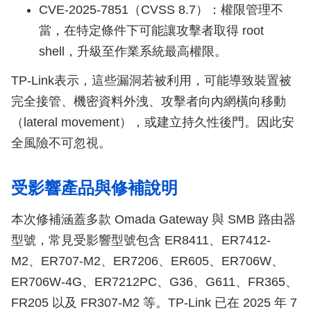
CVE-2025-7851（CVSS 8.7）：權限管理不
當，在特定條件下可能讓攻擊者取得 root
shell，升級至作業系統最高權限。
TP-Link表示，這些漏洞若被利用，可能導致裝置被
完全接管、機密資料外洩、攻擊者向內網橫向移動
（lateral movement），或建立持久性後門。因此安
全風險不可忽視。
受影響產品與修補說明
本次修補涵蓋多款 Omada Gateway 與 SMB 路由器
型號，常見受影響型號包含 ER8411、ER7412-
M2、ER707-M2、ER7206、ER605、ER706W、
ER706W-4G、ER7212PC、G36、G611、FR365、
FR205 以及 FR307-M2 等。TP-Link 已在 2025 年 7