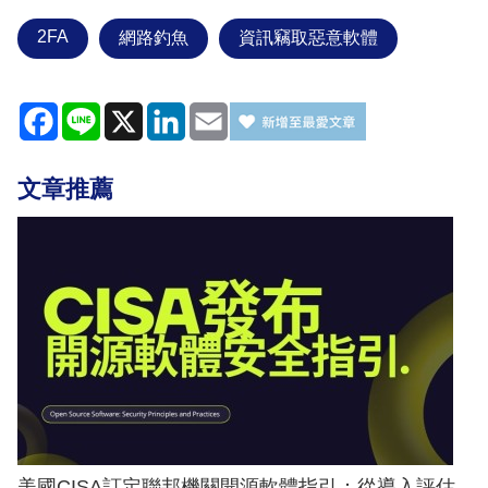
2FA
網路釣魚
資訊竊取惡意軟體
Facebook
Line
X
LinkedIn
Email
文章推薦
美國CISA訂定聯邦機關開源軟體指引：從導入評估