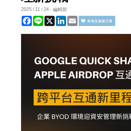
2025 / 11 / 24
編輯部
Facebook
Line
X
LinkedIn
Email