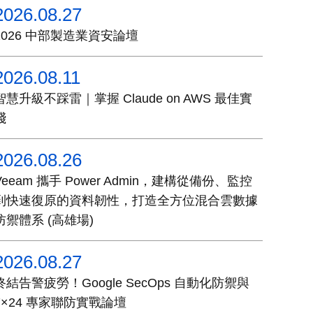
2026.08.27
2026 中部製造業資安論壇
2026.08.11
智慧升級不踩雷｜掌握 Claude on AWS 最佳實
踐
2026.08.26
Veeam 攜手 Power Admin，建構從備份、監控
到快速復原的資料韌性，打造全方位混合雲數據
防禦體系 (高雄場)
2026.08.27
終結告警疲勞！Google SecOps 自動化防禦與
7×24 專家聯防實戰論壇