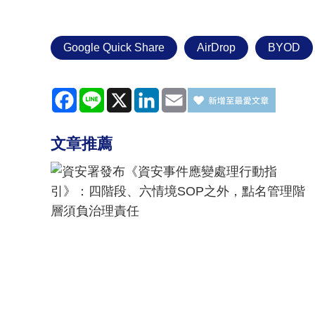
Google Quick Share
AirDrop
BYOD
Facebook
Line
X
LinkedIn
Email
文章推薦