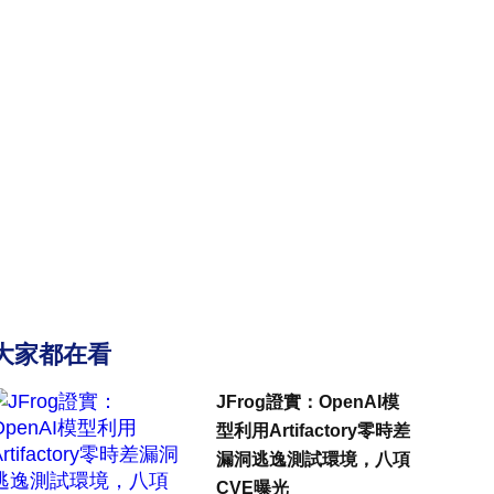
大家都在看
JFrog證實：OpenAI模
型利用Artifactory零時差
漏洞逃逸測試環境，八項
CVE曝光