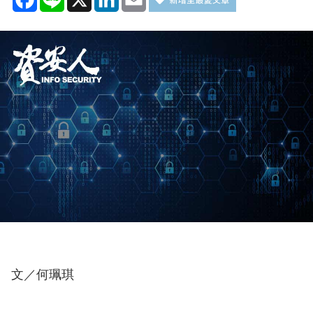
文／何珮琪