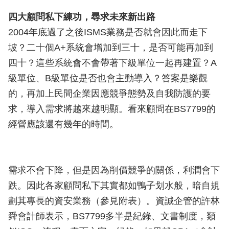
四大顧問私下練功，尋求未來新出路
2004年底過了之後ISMS業務是否就會因此而走下
坡？二十個A+系統會增加到三十，是否可能再加到
四十？這些系統會不會帶著下級單位一起再建置？A
級單位、B級單位是否也會主動導入？答案是樂觀
的，再加上民間企業因應競爭態勢及自我防護的要
求，導入需求將越來越明顯。看來顧問在BS7799的
經營應該還有幾年的時間。
需求不會下降，但是因為削價競爭的關係，利潤會下
跌。因此各家顧問私下其實都如鴨子划水般，暗自規
劃其專長的資安業務（參見附表）。資誠企管的許林
舜會計師表示，BS7799多半是紀錄、文書制度，類