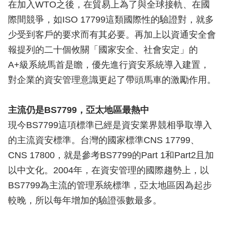
在加入WTO之後，在貿易上為了與全球接軌、在國
際間競爭，如ISO 17799這類國際性的驗證對，就多
少受到客戶的要求而有其必要。再加上以資通安全會
報提列的二十個攸關「國家安全、社會安定」的
A+級系統馬首是瞻，優先進行資安系統導入建置，
對企業的資安管理意識更起了帶頭馬車的激勵作用。
主流仍是BS7799，亞太地區最熱中
現今BS7799這項標準已經是資安業界競相爭取導入
的主流資安標準。台灣的國家標準CNS 17799、
CNS 17800，就是參考BS7799的Part 1和Part2且加
以中文化。2004年，在資安管理的國際趨勢上，以
BS7799為主流的管理系統標準，亞太地區因為起步
較晚，所以每年增加的驗證張數最多。