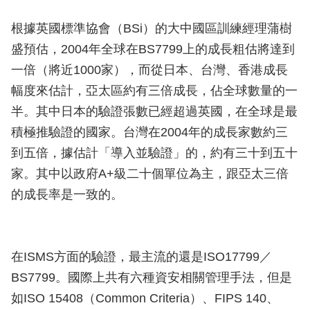
根據英國標準協會（BSi）的大中國區訓練經理蒲樹
盛預估，2004年全球在BS7799上的成長粗估將達到
一倍（將近1000家），而從日本、台灣、香港成長
幅度來估計，亞太區約有三倍成長，佔全球數量的一
半。其中日本的驗證張數已經超過英國，在全球是最
積極推驗證的國家。台灣在2004年的成長家數約三
到五倍，據估計「導入並驗證」的，約有三十到五十
家。其中以政府A+級二十個單位為主，跟亞太三倍
的成長率是一致的。
在ISMS方面的驗證，最主流的還是ISO17799／
BS7799。國際上共有六種資安相關管理手法，但是
如ISO 15408（Common Criteria）、FIPS 140、