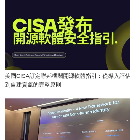
美國CISA訂定聯邦機關開源軟體指引：從導入評估
到自建貢獻的完整原則