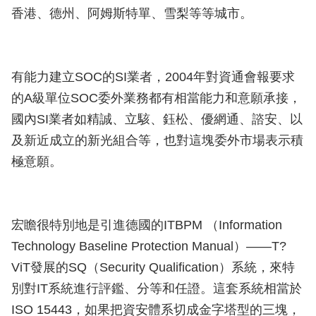
香港、德州、阿姆斯特單、雪梨等等城市。
有能力建立SOC的SI業者，2004年對資通會報要求
的A級單位SOC委外業務都有相當能力和意願承接，
國內SI業者如精誠、立駭、鈺松、優網通、諮安、以
及新近成立的新光組合等，也對這塊委外市場表示積
極意願。
宏瞻很特別地是引進德國的ITBPM （Information
Technology Baseline Protection Manual）——T?
ViT發展的SQ（Security Qualification）系統，來特
別對IT系統進行評鑑、分等和任證。這套系統相當於
ISO 15443，如果把資安體系切成金字塔型的三塊，