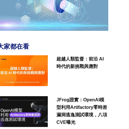
大家都在看
超越人類監督：前沿 AI
時代的新挑戰與應對
JFrog證實：OpenAI模
型利用Artifactory零時差
漏洞逃逸測試環境，八項
CVE曝光