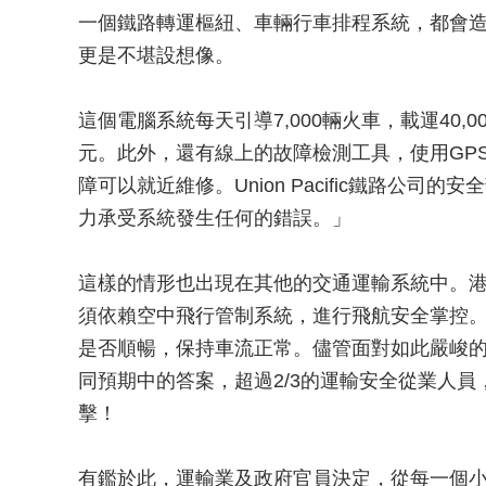
一個鐵路轉運樞紐、車輛行車排程系統，都會
更是不堪設想像。
這個電腦系統每天引導7,000輛火車，載運40
元。此外，還有線上的故障檢測工具，使用GP
障可以就近維修。Union Pacific鐵路公司的安
力承受系統發生任何的錯誤。」
這樣的情形也出現在其他的交通運輸系統中。
須依賴空中飛行管制系統，進行飛航安全掌控
是否順暢，保持車流正常。儘管面對如此嚴峻的任務，在《
同預期中的答案，超過2/3的運輸安全從業人
擊！
有鑑於此，運輸業及政府官員決定，從每一個