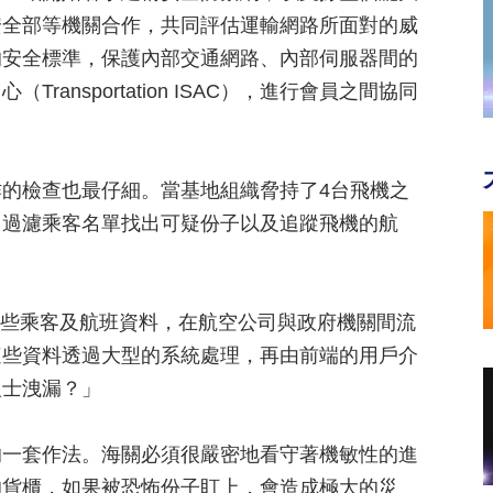
安全部等機關合作，共同評估運輸網路所面對的威
的安全標準，保護內部交通網路、內部伺服器間的
ansportation ISAC），進行會員之間協同
的檢查也最仔細。當基地組織脅持了4台飛機之
，過濾乘客名單找出可疑份子以及追蹤飛機的航
in說，「這些乘客及航班資料，在航空公司與政府機關間流
這些資料透過大型的系統處理，再由前端的用戶介
人士洩漏？」
的一套作法。海關必須很嚴密地看守著機敏性的進
的貨櫃，如果被恐怖份子盯上，會造成極大的災