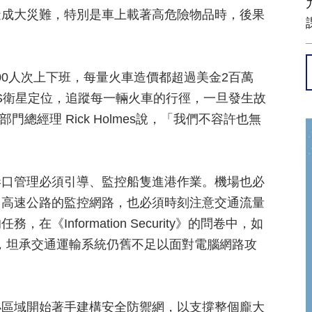
造成大災難，特別是車上載著高危險物品時，後果
,000人次上下班，每量火車造價都超過美金2百萬
S衛星定位，追蹤每一輛火車的行徑，一旦發生故
全部門總經理 Rick Holmes說，「我們不容許也無
港口管理必須引導、監控船隻進港作業。機場也必
。高速公路的監控網路，也必須時刻注意交通流量
Information Security》的問卷中，如
員，坦承交通運輸系統仍舊不足以面對電腦網路攻
小區域開始著手建構安全防禦網，以支撐整個龐大