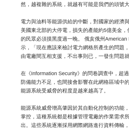
然，越複雜的系統，就越有可能是我們的頭號
電力與油料等能源供給的中斷，對國家的經濟與安
美國東北部的大停電，損失的產能約5億美金，
的民眾必須摸黑度過一晚。 俄亥俄州American Electr
示，「現在應該來檢討電力網格所產生的問題，因
由電廠間互相支援，不出事則已，一發生問題
在《Information Security》的問卷
防備能力不足，也間接會影響在此網格區域中
能源系統受威脅的程度是越來越高了。
能源系統威脅增高肇因於其自動化控制的功能，
掌控，這種系統都是根據管理電廠的作業需求
出。這些系統逐漸採用網際網路進行資料傳輸