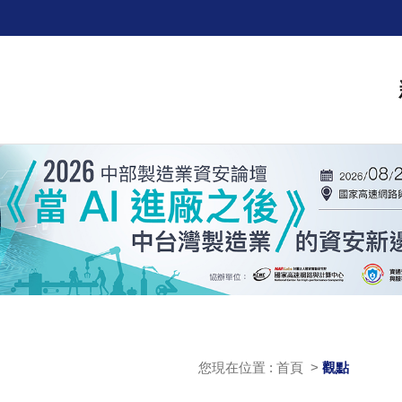
您現在位置 : 首頁 >
觀點