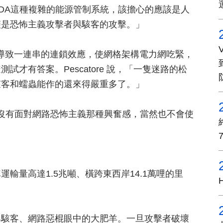
，「像SCADA這種複雜的能源管制系統，該擔心的應該是人
僅是恐怖主義攻擊者與駭客的攻擊。」
，導致一連串的連鎖效應，使網格架構電力網吃緊，
才有答案。Pescatore 說，「一隻迷路的松
駭客和蠕蟲能作的還來得嚴重多了。」
生，沒有面對網路恐怖主義那種興奮感，當然也不會使
輸量高達1.5兆噸、橫跨東西岸14.1萬哩的里
與駭客、網路惡棍眼中的大肥羊。一旦攻擊者破壞