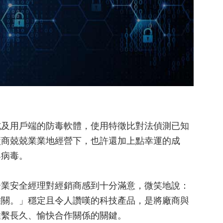
式及用戶端的防毒軟體，使用特徵比對法偵測已知
廠商兢兢業業地經營下，也許還加上點幸運的成
與病毒。
企業安全經理對經銷商感到十分滿意，微笑地說：
難關。」穩定且令人讚嘆的科技產品，是將廠商與
維繫長久、愉快合作關係的關鍵。