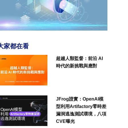
大家都在看
超越人類監督：前沿 AI
時代的新挑戰與應對
JFrog證實：OpenAI模
型利用Artifactory零時差
漏洞逃逸測試環境，八項
CVE曝光