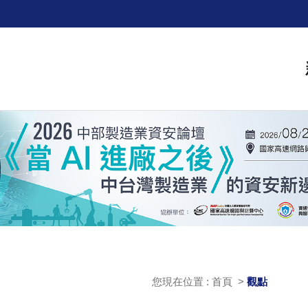
您現在位置 : 首頁 >
觀點