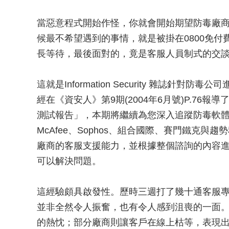
當惡意程式開始作怪，你就會開始期望防毒廠
候最不希望遇到的事情，就是被掛在0800免
長等待，最後面對的，竟是客服人員制式的交
這就是Information Security 雜誌針
經在《資安人》第9期(2004年6月號)P.76報導了In
測試報告」，本期將繼續為您深入追蹤防毒軟
McAfee、Sophos、組合國際、賽門鐵克
廠商的客服支援能力，並根據整個諮詢的內容
可以解決問題。
這經驗頗具啟發性。歷時三週打了幾十通客服
並非全然令人振奮，也有令人感到沮喪的一面
的熱忱；部分廠商則讓客戶在線上枯等，表現