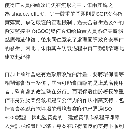
使得IT人員的績效消失在無形之中，朱雨其稱之
為“shadow effort”。另一嚴重的問題則是SOP沒有確
實落實、缺乏嚴謹的管理機制，過去曾發生過委外的
資安監控中心(SOC)發佈通知給負責人員系統某處弱
點應儘速修復，後來同仁竟忘了處理而導致資安事件
的發生。因此，朱雨其在訪談過程中再三強調欲藉此
建立起紀律。
再加上前年曾經有過政府改造的計畫，要將環保署等
相關部會做一整併，屆時可能會面臨的是上萬名使用
者，監資處的改造勢在必行。而環保署由於署長陳重
信本身對於業務領域建立公信力的作法相當支持，包
括負責各縣市掩埋場的環境督察隊也已通過ISO
9000認證，因此監資處的「建置資訊作業程序即導
入資訊服務管理標準」專案在取得署長的支持下順利