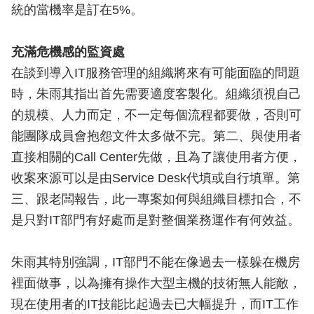
統的當機率是訂在5%。
充滿危機感的監資處
在談到導入IT服務管理的組織將來有可能面臨的問題
時，朱雨其指出首先需要適度客製化。組織須視自己
的規模、人力而定，不一定每個流程都要做，否則可
能團隊成員會抱怨文件太多做不完。第二、與使用者
直接相關的Call Center先做，且為了讓使用者方便，
收案來源可以是由Service Desk代填或自行填單。第
三、跟老闆報告，此一專案如何與組織目標扣合，不
是只對IT部門有好處而是對整個業務運作有何效益。
朱雨其特別強調，IT部門不能在像過去一樣躲在機房
裡面做事，以為擁有操作大型主機的技術無人能敵，
現在使用者的IT技能比起過去已大幅提升，而IT工作