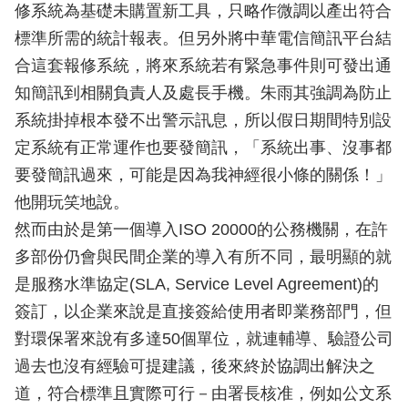
修系統為基礎未購置新工具，只略作微調以產出符合
標準所需的統計報表。但另外將中華電信簡訊平台結
合這套報修系統，將來系統若有緊急事件則可發出通
知簡訊到相關負責人及處長手機。朱雨其強調為防止
系統掛掉根本發不出警示訊息，所以假日期間特別設
定系統有正常運作也要發簡訊，「系統出事、沒事都
要發簡訊過來，可能是因為我神經很小條的關係！」
他開玩笑地說。
然而由於是第一個導入ISO 20000的公務機關，在許
多部份仍會與民間企業的導入有所不同，最明顯的就
是服務水準協定(SLA, Service Level Agreement)的
簽訂，以企業來說是直接簽給使用者即業務部門，但
對環保署來說有多達50個單位，就連輔導、驗證公司
過去也沒有經驗可提建議，後來終於協調出解決之
道，符合標準且實際可行－由署長核准，例如公文系