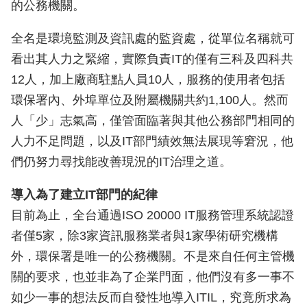
的公務機關。
全名是環境監測及資訊處的監資處，從單位名稱就可
看出其人力之緊縮，實際負責IT的僅有三科及四科共
12人，加上廠商駐點人員10人，服務的使用者包括
環保署內、外埠單位及附屬機關共約1,100人。然而
人「少」志氣高，僅管面臨著與其他公務部門相同的
人力不足問題，以及IT部門績效無法展現等窘況，他
們仍努力尋找能改善現況的IT治理之道。
導入為了建立IT部門的紀律
目前為止，全台通過ISO 20000 IT服務管理系統認證
者僅5家，除3家資訊服務業者與1家學術研究機構
外，環保署是唯一的公務機關。不是來自任何主管機
關的要求，也並非為了企業門面，他們沒有多一事不
如少一事的想法反而自發性地導入ITIL，究竟所求為