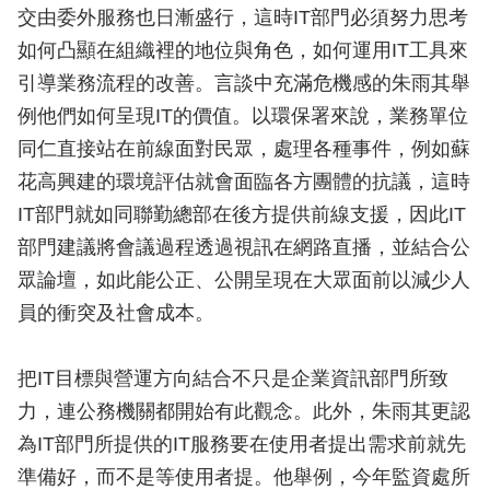
交由委外服務也日漸盛行，這時IT部門必須努力思考
如何凸顯在組織裡的地位與角色，如何運用IT工具來
引導業務流程的改善。言談中充滿危機感的朱雨其舉
例他們如何呈現IT的價值。以環保署來說，業務單位
同仁直接站在前線面對民眾，處理各種事件，例如蘇
花高興建的環境評估就會面臨各方團體的抗議，這時
IT部門就如同聯勤總部在後方提供前線支援，因此IT
部門建議將會議過程透過視訊在網路直播，並結合公
眾論壇，如此能公正、公開呈現在大眾面前以減少人
員的衝突及社會成本。
把IT目標與營運方向結合不只是企業資訊部門所致
力，連公務機關都開始有此觀念。此外，朱雨其更認
為IT部門所提供的IT服務要在使用者提出需求前就先
準備好，而不是等使用者提。他舉例，今年監資處所