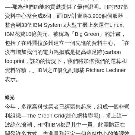
—-那為他們節能的貢獻提供了最佳證明。HP把87個
資料中心整合成6個，而IBM計畫將3,900個伺服器，
整合到33個IBM System z大型主機上來運作Linux。
IBM花費10億美元、被稱為「Big Green」的計畫，
包括了在科羅拉多州建立一個先進的資料中心。「在
沒有增加我們的電力耗損或是提高碳足跡(carbon
footprint，註2)的情況下，我們將加倍我們的運算和
資料容積，」IBM之IT優化副總裁 Richard Lechner
表示。
綠光
今年，多家高科技業者已經聚集起來，組成一個非營
利組織—The Green Grid(綠色網格聯盟)，搭上這一
波綠色浪潮，HP和IBM都是其中一員。此團體正在
開發許多方式，去測量和評定一個資料中心的能源效