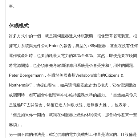
事。
休眠模式
許多方式中的一個，就是讓伺服器進入休眠狀態，很像螢幕省電裝置。根
據電力系統與元件公司Eaton的報告，典型的x86伺服器，甚至在沒有任何
運作或產出時，也要消耗最大電力的30%至40%。當然，即便是要在晚間
將電源關掉，也必須事先考慮周詳應用系統是否會受挫和可用性的問題。
Peter Boergermann，任職於美國賓州Wellsboro城市的Citizens &
Northern銀行，他提出警告，如果讓伺服器處於休眠模式，它在電源開啟
或關閉時，都可能會中斷資料中心維持服務水準的能力。「當然如果你只
是遠離PC去開個會，然後它進入休眠狀態，這無傷大雅，」他表示，
「但是如果你一開始，就讓在伺服器上啟動休眠模式，那會給你惹來一些
麻煩」。
另一個不錯的作法是，確定供應的電力負載對工作量是適當的。IT設備是