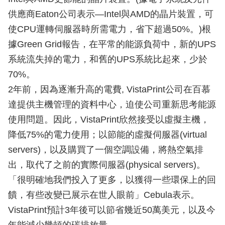
供應商Eaton公司表示—Intel與AMD的晶片裝置，可
使CPU運轉伺服器時所需電力，省下超過50%。)根
據Green Grid報告，在平常的能源負荷中，新的UPS
系統流失掉的電力，和舊的UPS系統比起來，少於
70%。
2年前，因為逐漸升高的電費, VistaPrint公司在百慕
達提供主機管理的資料中心，迫使公司重新思考能源
使用問題。因此，VistaPrint欣然接受以虛擬主機，
降低75%的電力使用；以節能的虛擬伺服器(virtual
servers)，以及購買了一個空調設備，將熱空氣排
出，取代了之前的實際伺服器(physical servers)。
「很明確地我們投入了更多，以獲得一些環保上的回
饋，有些改變已展示在世人眼前」Cebula表示。
VistaPrint預計3年後可以節省幾近50萬美元，以及今