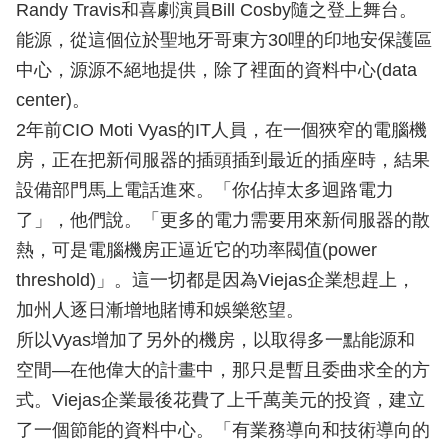
Randy Travis和喜劇演員Bill Cosby隨之登上舞台。
能源，從這個位於聖地牙哥東方30哩的印地安保護區
中心，源源不絕地提供，除了裡面的資料中心(data
center)。
2年前CIO Moti Vyas的IT人員，在一個狹窄的電腦機
房，正在把新伺服器的插頭插到最近的插座時，結果
設備部門馬上電話進來。「你佔掉太多迴路電力
了」，他們說。「更多的電力需要用來新伺服器的散
熱，可是電腦機房正逼近它的功率閥值(power
threshold)」。這一切都是因為Viejas企業想趕上，
加州人逐日漸增地賭博和娛樂慾望。
所以Vyas增加了另外的機房，以取得多一點能源和
空間—在他偉大的計畫中，那只是暫且委曲求全的方
式。Viejas企業最後花費了上千萬美元的投資，建立
了一個節能的資料中心。「有業務導向和技術導向的