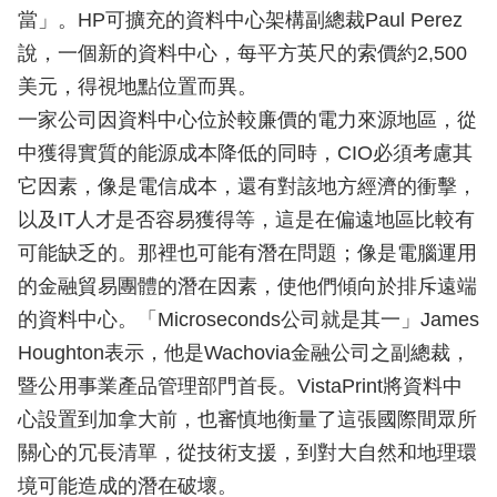
當」。HP可擴充的資料中心架構副總裁Paul Perez
說，一個新的資料中心，每平方英尺的索價約2,500
美元，得視地點位置而異。
一家公司因資料中心位於較廉價的電力來源地區，從
中獲得實質的能源成本降低的同時，CIO必須考慮其
它因素，像是電信成本，還有對該地方經濟的衝擊，
以及IT人才是否容易獲得等，這是在偏遠地區比較有
可能缺乏的。那裡也可能有潛在問題；像是電腦運用
的金融貿易團體的潛在因素，使他們傾向於排斥遠端
的資料中心。「Microseconds公司就是其一」James
Houghton表示，他是Wachovia金融公司之副總裁，
暨公用事業產品管理部門首長。VistaPrint將資料中
心設置到加拿大前，也審慎地衡量了這張國際間眾所
關心的冗長清單，從技術支援，到對大自然和地理環
境可能造成的潛在破壞。