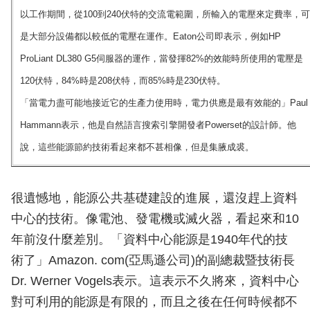
以工作期間，從100到240伏特的交流電範圍，所輸入的電壓來定費率，可
是大部分設備都以較低的電壓在運作。Eaton公司即表示，例如HP
ProLiant DL380 G5伺服器的運作，當發揮82%的效能時所使用的電壓是
120伏特，84%時是208伏特，而85%時是230伏特。
「當電力盡可能地接近它的生產力使用時，電力供應是最有效能的」Paul
Hammann表示，他是自然語言搜索引擎開發者Powerset的設計師。他
說，這些能源節約技術看起來都不甚相像，但是集腋成裘。
很遺憾地，能源公共基礎建設的進展，還沒趕上資料
中心的技術。像電池、發電機或滅火器，看起來和10
年前沒什麼差別。「資料中心能源是1940年代的技
術了」Amazon. com(亞馬遜公司)的副總裁暨技術長
Dr. Werner Vogels表示。這表示不久將來，資料中心
對可利用的能源是有限的，而且之後在任何時候都不