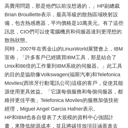
高費用問題，那是他們以前沒想過的，」HP副總裁
Brian Brouillette表示，最高等級的散熱區域映射設
備，包含熱感應器，平均價格是10萬美元。有了這些
訊息，CIO們可以使電腦機房和伺服器達到更理想的
散熱狀態。
同時，2007年在舊金山的LinuxWorld展覽會上，IBM
宣佈，「許多客戶已經購買IBM工具，那是結合了
Unix和86倍的工作量到IBM系統的伺服器。」此工具
的目的是協助像Volkswagen(福斯汽車)和Telefonica
Moviles(西班牙行動電訊公司)這樣的客戶，促使其能
源使用更具效益。「它讓每個服務和每個伺服器，都
維持更佳平衡」Telefonica Moviles的服務加值技術
經理，Miguel Angel Garcia Hafner表示。
HP和IBM也各自發表了大規模的資料中心強固計
畫，來降低能源成本，並且將碳排放項目涵蓋進去