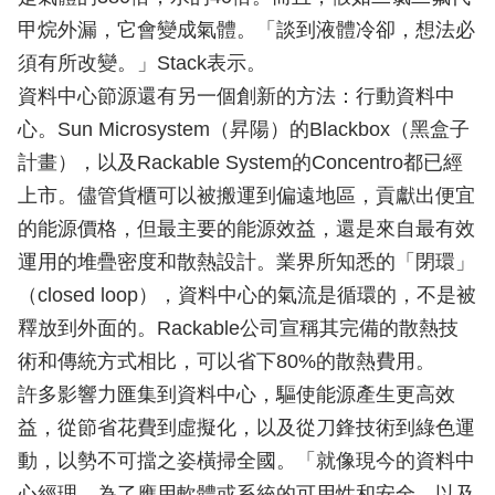
甲烷外漏，它會變成氣體。「談到液體冷卻，想法必
須有所改變。」Stack表示。
資料中心節源還有另一個創新的方法：行動資料中
心。Sun Microsystem（昇陽）的Blackbox（黑盒子
計畫），以及Rackable System的Concentro都已經
上市。儘管貨櫃可以被搬運到偏遠地區，貢獻出便宜
的能源價格，但最主要的能源效益，還是來自最有效
運用的堆疊密度和散熱設計。業界所知悉的「閉環」
（closed loop），資料中心的氣流是循環的，不是被
釋放到外面的。Rackable公司宣稱其完備的散熱技
術和傳統方式相比，可以省下80%的散熱費用。
許多影響力匯集到資料中心，驅使能源產生更高效
益，從節省花費到虛擬化，以及從刀鋒技術到綠色運
動，以勢不可擋之姿橫掃全國。「就像現今的資料中
心經理，為了應用軟體或系統的可用性和安全，以及