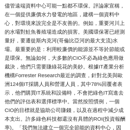
儘管遠端資料中心可能一點都不環保。評論家宣稱，
在一個提供廉價水力發電的地區，建構一個資料中
心，對環境來說完全是不友善的。例如，重要河川上
的水壩對鮭魚養殖場造成的損害。美國環保署已經測
量好，要遷徙斯內克河(哥倫比亞河的最大支流)水
壩。最重要的是：利用較廉價的能源並不等於節能或
是環保。無論如何，大多數的CIO不必為綠色應用做
裁決，他們只需要賺綠花花的美鈔。根據IT產業分析
機構Forrester Research最近的調查，針對北美與歐
洲124個IT採購人員和營運人員，其中78%回覆者表
示，他們購買IT系統和設備時，不會把綠色IT寫進去
他們的評估表和選擇標準中。當然按照慣例，一個
CIO的目標就是協助公司賺錢，以及在過程中減少成
本支出。許多綠色科技都還沒有具體的ROI(投資報酬
率)。「我們無法建立一個完全節能的資料中心，因