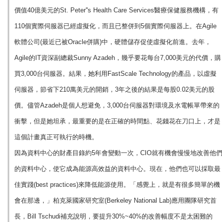
價值40億美元的St. Peter''s Health Care Services醫療保健服務機構，有
110個實際伺服器已經虛擬化，而且已整併到5個實際伺服器上。在Agile
軟體公司(最近已被Oracle併購)中，硬體儲存促使虛擬化前進。去年，
Agile的IT資深副總裁Sunny Azadeh，幾乎要花每台7,000美元的代價，購
買3,000台伺服器。結果，她利用FastScale Technology的產品，以虛擬
伺服器，節省下210萬美元的開銷，3年之後的結果是每股0.02美元的股
價。儘管Azadeh是個人想避免，3,000台伺服器對環境及水電帳單帶來的
衝擊，但是她坦承，最重要的是在正確的時間點、花錢花在刀口上，才是
這個計畫真正可執行的時機。
因為資料中心的財產目錄約5年會變動一次，CIO就有機會慢慢地改善他
的資料中心，使它成為能源高效益的資料中心。現在，他們也可以採取最
佳實踐(best practices)來降低能源使用。「感覺上，就是有很多簡單的機
會在那邊，」柏克萊國家研究室(Berkeley National Lab)應用團隊研究首
長，Bill Tschudi補充說明，要提升30%~40%的改善幅度不是太困難的