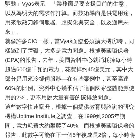
驅動」Vyas表示。「業務面是要支援目前的生意，
以及為明天的需求作打算。而技術導向是供電用途，
用來散熱刀鋒伺服器、虛擬化與安全，以及適應未
來」。
就像許多CIO一樣，當Vyas面臨必須擴大機房時，同
樣遇到了障礙，大多是電力問題。根據美國環保署
(EPA)的報告，去年，美國資料中心就消耗掉每小時
超過600億千瓦的電力，花費掉約45億美元，其中大
部分是用來冷卻伺服器—在有些案例中，甚至高達
60%的比例。資料中心幾乎佔了這個國家整體能源使
用的2%，更不用說大量有害的碳排放問題。
這些數字快速竄升，根據一個提供教育與諮詢的研究
機構Uptime Institute之調查，在1999到2005年期
間，電力耗費大約攀爬了40%。而根據美國環保署的
報告，此數字可能在下一個5年後成長2倍，每小時將