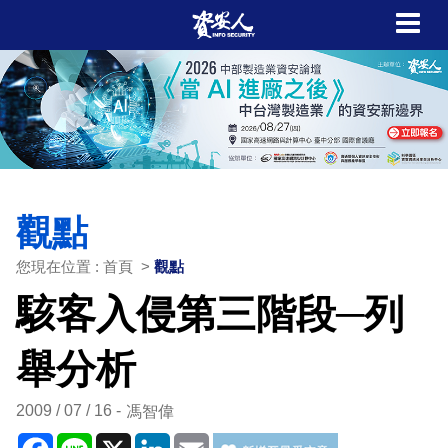
觀點
您現在位置 : 首頁 >
觀點
駭客入侵第三階段─列
舉分析
2009 / 07 / 16
馮智偉
Facebook
Line
X
LinkedIn
Email