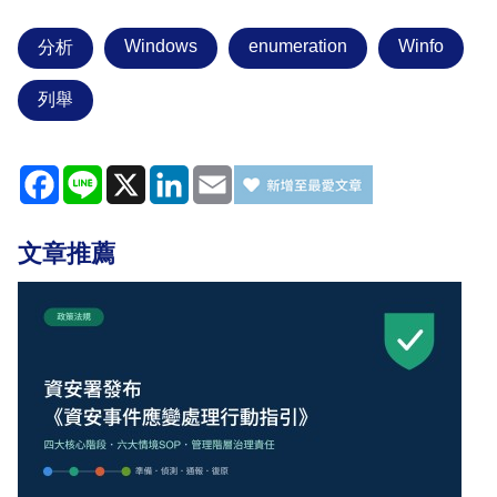
Windows
enumeration
Winfo
分析
列舉
Facebook
Line
X
LinkedIn
Email
文章推薦