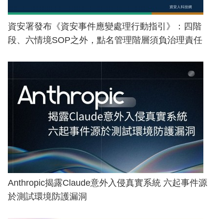
資安署發布《資安事件應變處理行動指引》：四階
段、六情境SOP之外，點名管理階層須負治理責任
Anthropic揭露Claude意外入侵真實系統 六起事件源
於測試環境防護漏洞