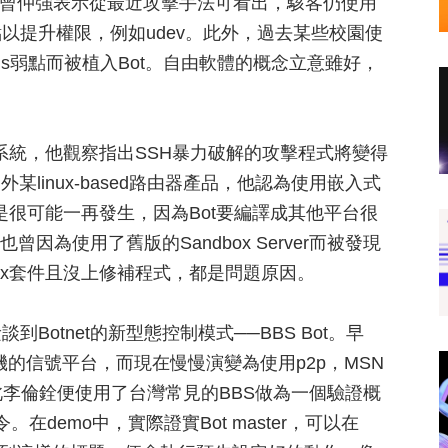
位經理曾仲強表示從最近攻擊手法可看出，駭客仍使用
以提升權限，例如udev。此外，過去某些校園使
ans弱點而被植入Bot。自由軟體的概念立意雖好，
捕系統，他觀察指出SSH暴力破解的攻擊程式將變得
某linux-based路由器產品，他認為使用嵌入式
也是很可能一再發生，因為Bot要編譯成其他平台很
因為使用了舊版的Sandbox Server而被發現
ux套件且沒上修補程式，都是問題原因。
otnet的新型態控制模式──BBS Bot。早
機的信號平台，而現在慢慢演變為使用p2p，MSN
此李倫銓便使用了台灣常見的BBS做為一個驗證概
在demo中，實際證實Bot master，可以在