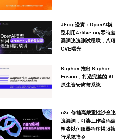
JFrog證實：OpenAI模
型利用Artifactory零時差
漏洞逃逸測試環境，八項
CVE曝光
Sophos 推出 Sophos
Fusion，打造完整的 AI
原生資安防禦系統
n8n 修補高嚴重性沙盒逃
逸漏洞，可讓工作流程編
輯者以伺服器程序權限執
行系統指令