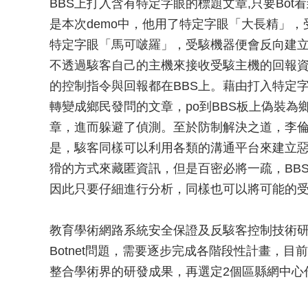
BBS上打入含有特定字眼的標題文章,只要Bo
是本次demo中，他用了特定字眼「大長精」，
特定字眼「馬可啵羅」，受駭機器便會反向建
不透過駭客自己的主機來接收受駭主機的回報資
的控制指令與回報都在BBS上。藉由打入特定
轉變成鄉民發問的文章，po到BBS板上偽裝
章，進而躲避了偵測。至於防制解決之道，李倫銓
是，駭客同樣可以利用各類的溝通平台來建立
猾的方式來藏匿資訊，但是百密必將一疏，BBS b
因此只要仔細進行分析，同樣也可以將可能的
教育學術網路系統安全保證及反駭客控制技術
Botnet問題，需要逐步完成各階段性計畫，
整合學術界的研發成果，再選定2個區縣網中心