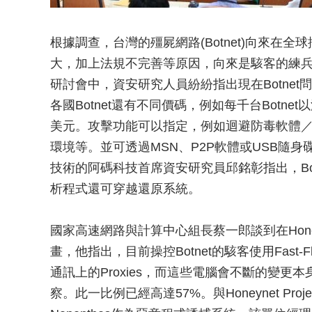
根據調查，台灣的殭屍網路(Botnet)向來在
大，加上法規不完善等原因，向來是駭客的練兵場
研討會中，資安研究人員紛紛指出現在Botnet問
各國Botnet還有不同價碼，例如每千台Botn
美元。攻擊功能可以指定，例如迴避防毒軟體／主機
環境等。並可透過MSN、P2P軟體或USB隨
技術的阿碼科技首席資安研究員邱銘彰指出，Bo
析程式還可穿越還原系統。
國家高速網路與計算中心組長蔡一郎談到在Honeyn
畫，他指出，目前操控Botnet的駭客使用Fas
通訊上的Proxies，而這些電腦會不斷的變更本
察。此一比例已經高達57%。與Honeynet P