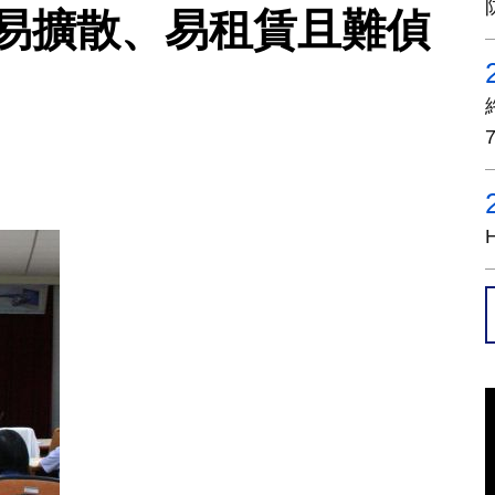
：更易擴散、易租賃且難偵