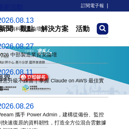
訂閱電子報
最新活動
2026.08.13
新聞
觀點
解決方案
活動
2026 南科資安論壇
2026.08.27
2026 中部製造業資安論壇
2026.08.11
智慧升級不踩雷｜掌握 Claude on AWS 最佳實
踐
2026.08.26
Veeam 攜手 Power Admin，建構從備份、監控
到快速復原的資料韌性，打造全方位混合雲數據