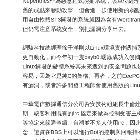
Nepenthes作為惡意程式誘捕系統，該單
舊的弱點來發動攻擊，但會進一步使用新的弱點
用自由軟體SF3開發的系統就因為含有Wordtr
但仍需注意系統安全，別把漏洞分享出去。
網駭科技總經理徐千洋則以Linux環境實作誘
更自動化，而今年初一隻psyb0t蠕蟲成功入侵國外
Linux開發的硬體系統其未來遇到的安全問題
容易，因為它是純C的架構。再者，之前EeePC也曾
有漏洞，或者許多開發工程師會使用舊版的Lin
中華電信數據通信分公司資安技術組組長李倫銓談到B
期，駭客利用既有的irc 協定來做為控制受害主
等協定來躲避查緝。台灣並不多人使用irc，因
念，證實在BBS上可以進行Bot的控制與回報指令。