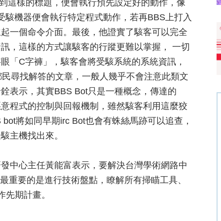
t看到這樣的標題，便會執行預先設定好的動作，像
受駭機器便會執行特定程式動作，若再BBS上打入
立起一個命令介面。最後，他證實了駭客可以完全
訊，這樣的方式讓駭客的行蹤更難以掌握， 一切
字眼「C字褲」，駭客會將受駭系統的系統資訊，
為鄉民尋找解答的文章，一般人幾乎不會注意此類文
表示，其實BBS Bot只是一種概念，傳達的
惡意程式的控制與回報機制，雖然駭客利用這麼狡
ot將如同早期irc Bot也會有蛛絲馬跡可以追查，
受駭主機找出來。
研發中心主任黃能富表示，要解決台灣學術網路中
目前最重要的是進行技術盤點，瞭解所有掃瞄工具、
作先期計畫。