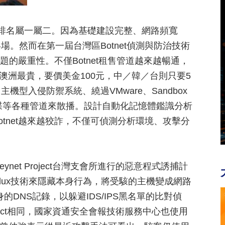
全球排名屬一屬二。因為基礎建設完整、網路頻寬
。然而在第一屆台灣區Botnet偵測與防治技術
題的嚴重性。不僅Botnet租售管道越來越暢通，
et以澳洲最貴，要價美金100元，中／韓／台則只要5
型入侵防禦系統、繞過VMware、Sandbox
身碟等各種管道來散播。設計自動化記憶體鑑識分析
tnet越來越狡詐，不僅可偵測分析環境、攻擊分
et Project台灣支會所進行的惡意程式誘捕計
t-Flux技術來隱藏本身行為，將受駭的主機變成網路
身的DNS記錄，以躲避IDS/IPS黑名單的比對偵
roject相同，國家資通安全會報技術服務中心也使用