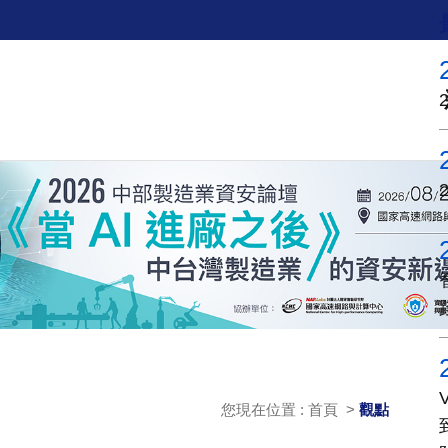
您現在位置 : 首頁 >
觀點