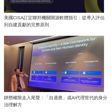
美國CISA訂定聯邦機關開源軟體指引：從導入評估
到自建貢獻的完整原則
靜態權限走入尾聲：「自適應」成AI代理世代的身分
治理解方