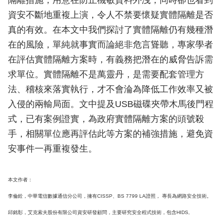
隔離措施，用意在防止機敏資料外洩，同時卻也看到
資安不斷地重複上演，令人不禁要懷疑實體隔離是否
真的有效。在本文中我們探討了實體隔離仍有幾種潛
在的風險，單純就事實而論絕非危言聳聽，專家學者
在評估實體隔離方案時，有義務把潛在的威脅告訴需
求單位。實體隔離不是萬靈丹，是需要配套管理方
法、稽核來落實執行，才不會淪為降低工作效率又被
入侵的兩輸局面。文中提及USB磁碟夾帶木馬後門程
式，已有案例證實，為政府實體隔離方案的頭號殺
手，相關單位應再評估此等方案的補強措施，避免資
安事件一再重複發生。
本文作者：
李倫銓，中華電信數據通信分公司，擁有CISSP、BS 7799 LA證照， 專長為網路安全技術。
邱銘彰，艾克索夫股份有限公司資安研發顧問，主要研究安全程式技術，包含HIDS,