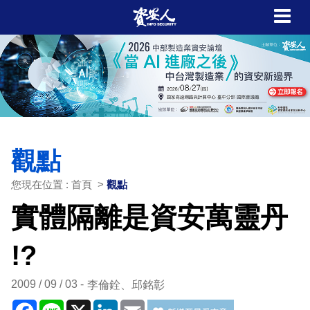
觀點
您現在位置 : 首頁 >
觀點
實體隔離是資安萬靈丹
!?
2009 / 09 / 03
李倫銓、邱銘彰
Facebook
Line
X
LinkedIn
Email