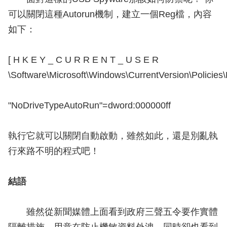
可以關閉這種Autorun機制，建立一個Reg檔，內容
如下：
[ H K E Y _ C U R R E N T _ U S E R
\Software\Microsoft\Windows\CurrentVersion\Policies\
"NoDriveTypeAutoRun"=dword:000000ff
執行它就可以關閉自動啟動，雖然如此，還是別亂執
行來路不明的程式吧！
結語
雖然從新聞媒體上面看到政府三聲五令要作實體