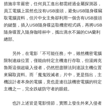
措施非常嚴密，任何員工進出都需經過金屬探測器，
員工電腦上當然也沒有USB接頭，避免USB隨身碟竊
取電腦資料，但片中女主角卻利用一個含有USB接頭
的鍵盤，插入USB隨身碟盜取機密程式碼，再將USB
隨身碟置入隨身咖啡杯中，攜出滴水不漏的CIA蘭利
總部。
另外，在電影「不可能任務」中，雖然機密電腦
限制連線位置，僅能由特定主機進行存取，但湯姆克
魯斯這個超級入侵者，仍然想盡辦法到達該主機位置
來竊取資料。而「魔鬼毀滅者」片中，更是指出，主
機設計者本身的電腦，竟也是連往該機密電腦的特定
主機之一，完全跌破防守者的眼鏡。
也許上述皆是電影情節，實際上發生外來入侵者