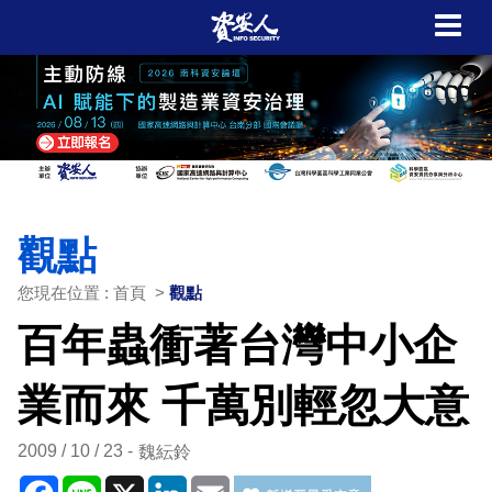
觀點
您現在位置 : 首頁 >
觀點
百年蟲衝著台灣中小企
業而來 千萬別輕忽大意
2009 / 10 / 23
魏紜鈴
Facebook
Line
X
LinkedIn
Email