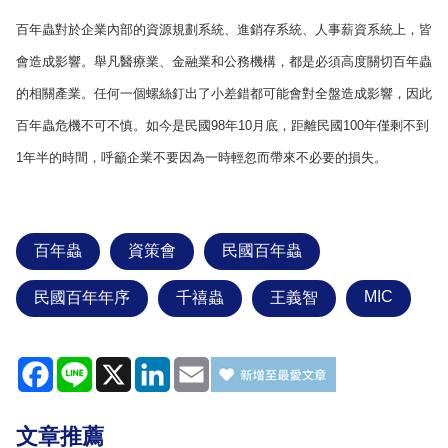
百年蟲對於企業內部的資源規劃系統、進銷存系統、人事薪資系統上，皆
會造成影響。舉凡醫療業、金融業和公務機構，都是必須高度關切百年蟲
的相關產業。任何一個螺絲釘出了小差錯都可能會對全盤造成影響，因此
百年蟲危機不可不慎。如今是民國
98
年
10
月底，距離民國
100
年僅剩不到
1
年半的時間，呼籲企業不要因為一時輕忽而帶來不必要的損失。
百年蟲
資策會
民國百年蟲
MIC
民國百年年序
千禧蟲
王義智
Facebook
Line
X
LinkedIn
Email
文章推薦