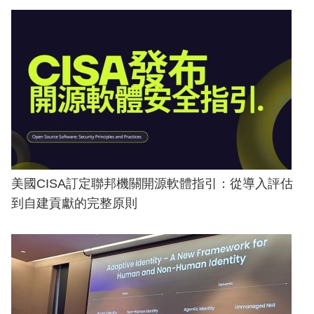
美國CISA訂定聯邦機關開源軟體指引：從導入評估
到自建貢獻的完整原則