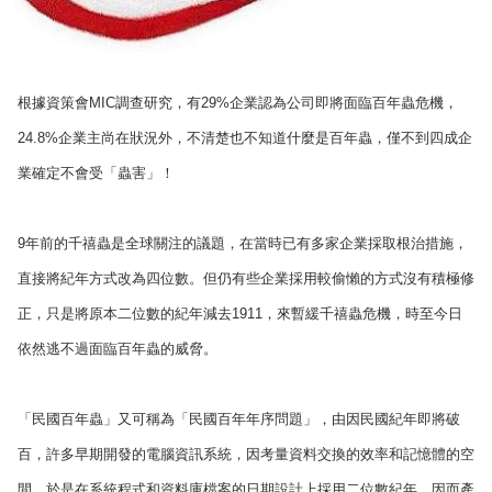
根據資策會
MIC
調查研究，有
29%
企業認為公司即將面臨百年蟲危機，
24.8%
企業主尚在狀況外，不清楚也不知道什麼是百年蟲，僅不到四成企
業確定不會受「蟲害」！
9
年前的千禧蟲是全球關注的議題，在當時已有多家企業採取根治措施，
直接將紀年方式改為四位數。但仍有些企業採用較偷懶的方式沒有積極修
正，只是將原本二位數的紀年減去
1911
，來暫緩千禧蟲危機，時至今日
依然逃不過面臨百年蟲的威脅。
「民國百年蟲」又可稱為「民國百年年序問題」，由因民國紀年即將破
百，許多早期開發的電腦資訊系統，因考量資料交換的效率和記憶體的空
間，於是在系統程式和資料庫檔案的日期設計上採用二位數紀年，因而產