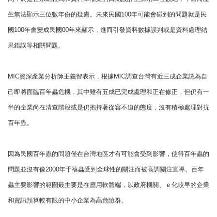
生無法顯示三位數年份的疑慮。未來民國
100
年可能會碰到的問題就是民
國
100
年會變成民國
00
年來顯示，進而引發資料數據誤判或是資料處理結
果錯誤等相關問題。
MIC
資深產業分析師王義智表示，根據
MIC
調查台灣有近三成企業認為自
己即將面臨百年蟲危機，其中雖有五成已完成處理和正在修正，但仍有一
半的企業尚在清查階段或是仍抱持著從容不迫的態度，沒有積極處理對抗
百年蟲。
因為民國百年蟲的問題僅在台灣地區才有可能會受到影響，使得百年蟲的
問題並沒有像
2000
年千禧蟲受到全球性的關注而被高調關注宣導。百年
蟲主要影響的範圍最主要是在應用軟體端，以政府機關、ｅ化較早的企業
和資訊預算較有限的中小企業為高危險群。