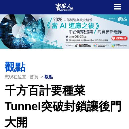
觀點
您現在位置 : 首頁 >
觀點
千方百計要種菜
Tunnel突破封鎖讓後門
大開