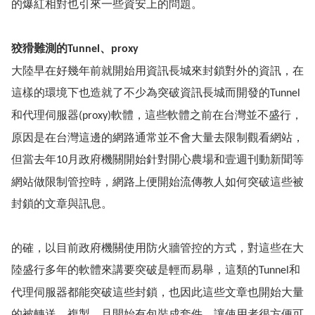
的爆紅相對也引來一些資安上的問題。
狡猾難測的
、
Tunnel
proxy
大陸早在好幾年前就開始用資訊長城來封鎖對外的資訊，在
這樣的環境下也造就了不少為突破資訊長城而開發的
Tunnel
和代理伺服器
軟體，這些軟體之前在台灣並不盛行，
(proxy)
原因是在台灣這邊的網路通常並不會大量去限制觀看網站，
但當去年
月政府機關開始針對開心農場和壹週刊動新聞等
10
網站做限制管控時，網路上便開始流傳教人如何突破這些被
封鎖的文章與訊息。
的確，以目前政府機關使用防火牆管控的方式，對這些在大
陸盛行多年的軟體來講要突破是輕而易舉，這類的
和
Tunnel
代理伺服器都能突破這些封鎖，也因此這些文章也開始大量
的被轉送、複製，且開始有包裝成套件，讓使用者很方便可