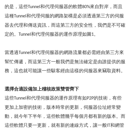
的是，這些
和代理伺服器的軟體
來自對岸，而且
Tunnel
80%
這種
和代理伺服的網路架構是必須透過第三方的伺服
Tunnel
器去代理和傳送資訊，而這第三方的安全性，我們是不可確
定的。
和代理伺服器的運作原理如圖
。
Tunnel
1
當透過
和代理伺服器的網路流量都必需經由第三方來
Tunnel
幫忙傳遞，而這第三方一般我們是無法確定是由誰提供的服
務，這也就可能讓一些駭客經由這樣的伺服器來竊取資料。
選擇合適設備加上稽核政策雙管齊下
這些
和代理伺服器的運作原理有如
的技術，有些
Tunnel
P2P
更加上加密的技術，版本時常的更新，伺服器位址經常變
動，就今年下半年，這些軟體幾乎每個月都有新的版本。而
這些軟體只要一更新，就有新的連線方式，讓一般
和網管
IT