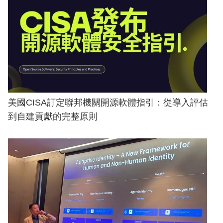
美國CISA訂定聯邦機關開源軟體指引：從導入評估
到自建貢獻的完整原則