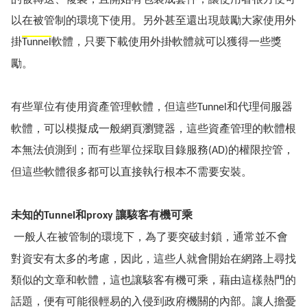
以在被管制的環境下使用。
另外
甚至還出現鼓勵大家使用外
掛
軟
體，只要下載使用外掛軟體就可以獲得一些獎
Tunnel
勵。
有些單位有使用資產管理軟體，但這些
和代理伺服器
Tunnel
軟體，可以模擬成一般網頁瀏覽器，這些資產管理的軟體根
本無法偵測到；而有些單位採取目錄服務
的權限控管，
(AD)
但這些軟體很多都可以直接執行根本不需要安裝。
未知的
和
讓駭客有機可乘
Tunnel
proxy
一般人在被管制的環境下，為了要突破封鎖，通常並不會
對資安有太多的考慮，因此，這些人就會開始在網路上尋找
類似的文章和軟體，這也讓駭客有機可乘，藉由這樣熱門的
話題，便有可能很輕易的入侵到政府機關的內部。讓人擔憂