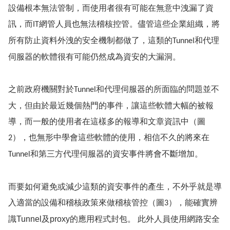
設備根本無法管制，而使用者很有可能在無意中洩漏了資
訊，而
網管人員也無法稽核控管。儘管這些企業組織，將
IT
所有防止資料外洩的安全機制都做了，這類的
和代理
Tunnel
伺服器的軟體很有可能仍然成為資安的大漏洞。
之前政府機關對於
和代理伺服器的所面臨的問題並不
Tunnel
大，但由於最近幾
個熱門的事件，讓這些軟體大幅的被報
導，而一般的使用者在這樣多的報導和文章資訊中（圖
），也無形中學會這些軟體的使用，相信不久的將來在
2
和第三方代理伺服器的資安事件將會不斷增加。
Tunnel
而要如何避免或減少這類的資安事件的產生，不外乎就是導
入適當的設備和稽核政策來做稽核管控（圖
），能確實辨
3
識Tunnel及proxy的應用程式封包。 此外人員使用網路安全