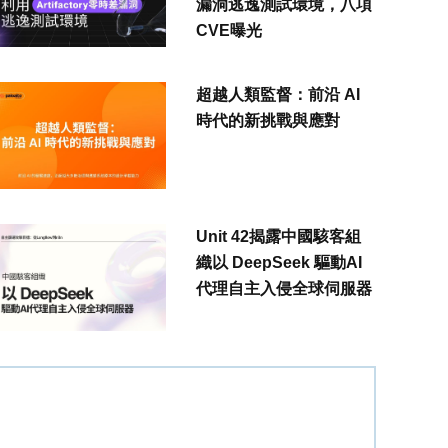
漏洞逃逸測試環境，八項
CVE曝光
超越人類監督：前沿 AI
時代的新挑戰與應對
Unit 42揭露中國駭客組
織以 DeepSeek 驅動AI
代理自主入侵全球伺服器