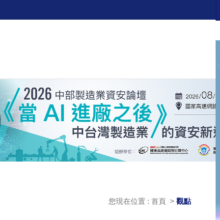
您現在位置 : 首頁 >
觀點