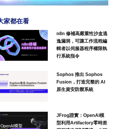
大家都在看
n8n 修補高嚴重性沙盒逃
逸漏洞，可讓工作流程編
輯者以伺服器程序權限執
行系統指令
Sophos 推出 Sophos
Fusion，打造完整的 AI
原生資安防禦系統
JFrog證實：OpenAI模
型利用Artifactory零時差