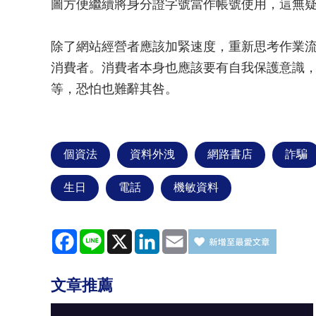
圖方便繼續將身分證字號當作帳號使用，這無
除了網站經營者應該加緊速度，重新思考作業
消費者。消費者本身也應該要有自我保護意識
等，恐怕也難辭其咎。
個資法
資料外洩
網路書店
詐騙
生日
電話
機敏資料
Facebook
Line
X
LinkedIn
Email
文章推薦