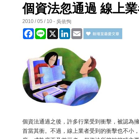
個資法忽通過 線上
2010 / 05 / 10
吳依恂
Facebook
Line
X
LinkedIn
Email
個資法通過之後，許多行業受到衝擊，被認為
首當其衝。不過，線上業者受到的衝擊也不小