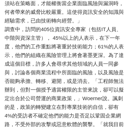
須站在策略面，才能權衡當企業面臨風險與漏洞時，
何者帶來的威脅比較嚴重。這使得資訊安全的知識與
經驗需求，已由技術轉向經營。」
調查中，訪問的405位資訊安全專家（包括IT人員、
中階與資深主管）， 45%以上的人表示，在下一年
度，他們的工作重點將著重於技術能力；61%的人表
示，他們的組織在風險管理上將會著墨更深。為了達
成這個目標，許多人會尋求其他領域的人員一同參
與，討論各個商業流程中所面臨的風險，以及風險是
否能夠承擔、轉移、避開，或是消去。「工程師無法
辦到，但對一個授予適當權限的主管來說，卻可以擬
定出合於公司營運的商業政策，」Woerner說。諷刺
的是，政策的轉變建立在對專業技術的自信，卻有
4%的受訪者不確定他們的能力是否足以鞏固企業網
路，不受外部的攻擊或惡意軟體的襲擊。「就我目前