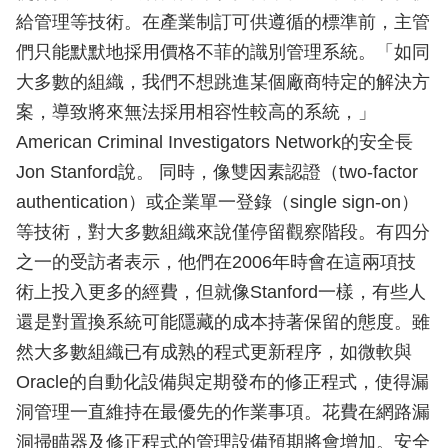
給管理等技術。在產業制訂可供遵循的標準前，主管
們只能默默地採用價格不菲的識別管理系統。「如同
大多數的組織，我們不想跳進某個廠商特定的解決方
案，導致將來無法採用相容性較高的系統，」
American Criminal Investigators Network的安全長
Jon Stanford說。 同時，像雙因素認證（two-factor
authentication）或企業單一登錄（single sign-on）
等技術，對大多數組織來說僅停留觀察階段。有四分
之一的受訪者表示，他們在2006年時會在這兩項技
術上投入更多的經費，但就像Stanford一樣，有些人
還是對置換系統可能隱藏的成本持著保留的態度。雖
然大多數組織已有成熟的程式更新程序，如微軟與
Oracle的自動化設備與定期發布的修正程式，使得漏
洞管理一直維持在最優先的作業事項。花費在網路漏
洞掃瞄器及修正程式的管理設備預期將會增加。安全