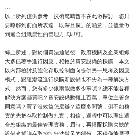
…
以上所列僅供參考，技術範疇暫不在此做探討，您只
要瞭解到前面所表達「既深且廣」的涵意，並儘量做
到適合組織屬性的管理方式即可。
綜上所述，對於個資法通過後，政府機關及企業組織
大多已著手進行因應，相較於資安設備的採購，本文
以內部檢討及強化存取控制面向提供另一思考及因應
模式，跟隨潮流進行採購新設備也不失為一種解決方
式，然而，您有多少銀兩能做多少事呢？總不能各種
解決方案都買吧？資安設備動輒上百萬，單位主管會
同意嗎？買了沒效益怎麼辦？這麼多問號，倒不如務
實的先把存取控制做扎實，相信，過程中可以理出適
合您組織的最佳管理實務，屆時，再搭配採購欠缺的
設備來補強存取控制無法做足的部份，不僅僅能展現