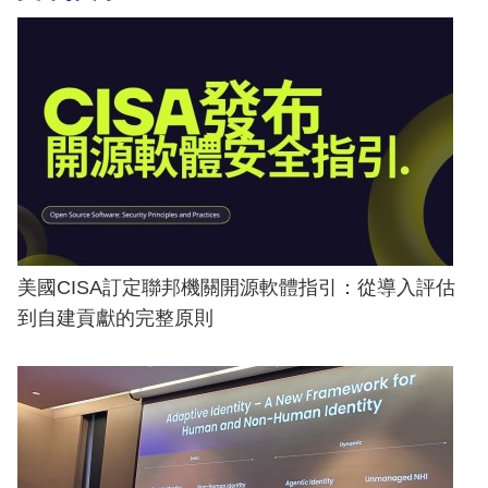
美國CISA訂定聯邦機關開源軟體指引：從導入評估
到自建貢獻的完整原則