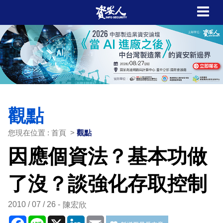
觀點
您現在位置 : 首頁 >
觀點
因應個資法？基本功做
了沒？談強化存取控制
2010 / 07 / 26
陳宏欣
Facebook
Line
X
LinkedIn
Email