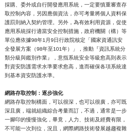
採購、委外或自行開發應用系統，一定要慎重審查存
取控制內容，另因應個資法，亦可考量將個人資料保
護罰則納入契約管理。另外，為有效利用資源，促使
應用系統採行適當安全控制措施，政府機關（構）等
單位應依據98年1月9日行政院核定「國家資通訊安
全發展方案（98年至101年）」，推動『資訊系統分
類分級與鑑別作業』，意指系統安全等級愈高則表示
對資安防護需求水準要求愈高，進而確保各項系統達
到基本資安防護水準。
網路存取控制：逐步強化
網路存取控制構面，可以很深，也可以很廣，亦可既
深且廣，端就組織綜合考量而訂，不過，通常是一步
一腳印的慢慢強化，畢竟，人力、技術及經費有限，
不可能一次到位，況且，網際網路技術發展越趨複雜