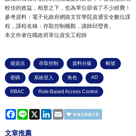
較佳的效益，相形之下，也為單位節省了不少經費！
參考資料：電子化政府網路文官學院資通安全數位課
程，課程名稱：存取控制概觀，講師邱瑩青。
本文作者任職政府單位資安工程師
個資法
存取控制
資料分級
帳號
AD
密碼
系統登入
角色
RBAC
Role-Based Access Control
Facebook
Line
X
LinkedIn
Email
文章推薦