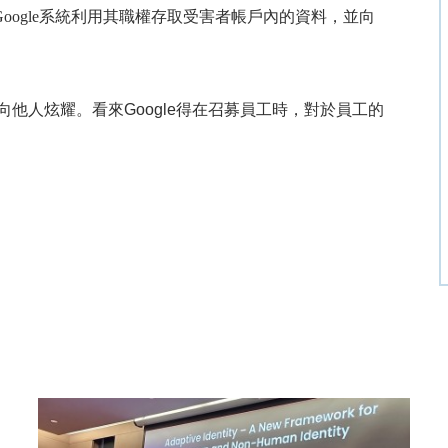
oogle
系統利用其職權存取受害者帳戶內的資料，並向
向他人炫耀。看來
Google
得在召募員工時，對於員工的