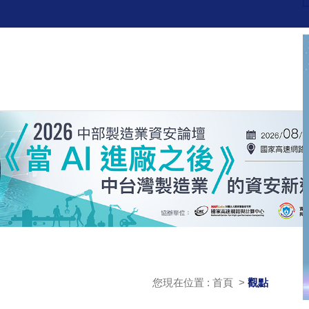
您現在位置 : 首頁 >
觀點