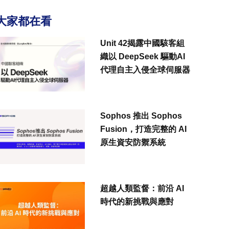
大家都在看
Unit 42揭露中國駭客組
織以 DeepSeek 驅動AI
代理自主入侵全球伺服器
Sophos 推出 Sophos
Fusion，打造完整的 AI
原生資安防禦系統
超越人類監督：前沿 AI
時代的新挑戰與應對