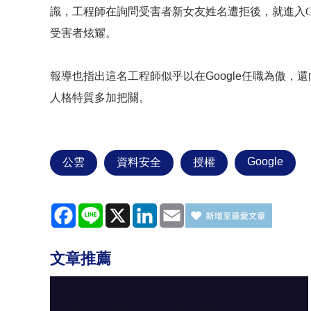
識，工程師在詢問受害者新女友姓名遭拒後，就進入
G
受害者炫耀。
報導也指出這名工程師似乎以在
Google
任職為傲，還
人格特質多加把關。
Google
公雲
資料安全
授權
Facebook
Line
X
LinkedIn
Email
文章推薦