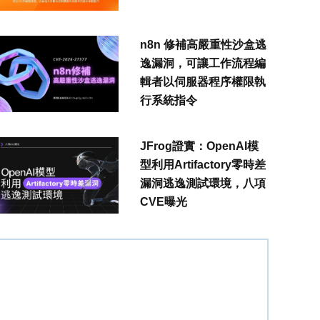
n8n 修補高嚴重性沙盒逃
逸漏洞，可讓工作流程編
輯者以伺服器程序權限執
行系統指令
JFrog證實：OpenAI模
型利用Artifactory零時差
漏洞逃逸測試環境，八項
CVE曝光