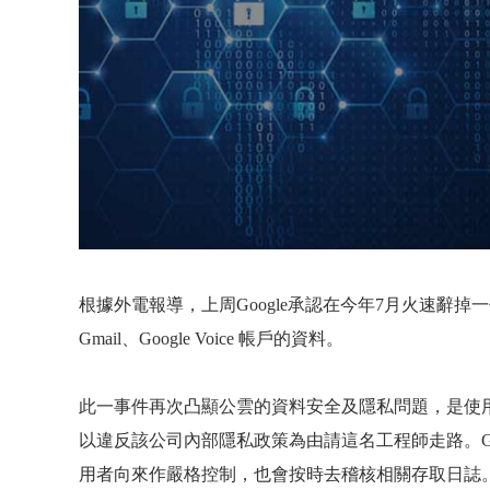
根據外電報導，上周
Google
承認在今年
7
月火速辭掉一
Gmail
、
Google Voice
帳戶的資料。
此一事件再次凸顯公雲的資料安全及隱私問題，是使
以違反該公司內部隱私政策為由請這名工程師走路。
G
用者向來作嚴格控制，也會按時去稽核相關存取日誌