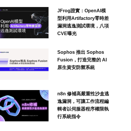
JFrog證實：OpenAI模
型利用Artifactory零時差
漏洞逃逸測試環境，八項
CVE曝光
Sophos 推出 Sophos
Fusion，打造完整的 AI
原生資安防禦系統
n8n 修補高嚴重性沙盒逃
逸漏洞，可讓工作流程編
輯者以伺服器程序權限執
行系統指令