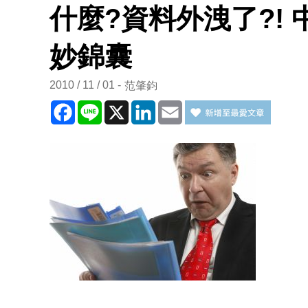
什麼?資料外洩了?!
妙錦囊
2010 / 11 / 01
范肇鈞
Facebook
Line
X
LinkedIn
Email