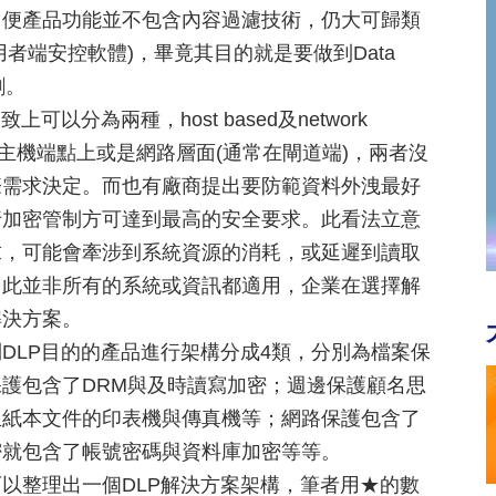
即便產品功能並不包含內容過濾技術，仍大可歸類
者端安控軟體)，畢竟其目的就是要做到Data
割。
分為兩種，host based及network
在主機端點上或是網路層面(通常在閘道端)，兩者沒
際需求決定。而也有廠商提出要防範資料外洩最好
行加密管制方可達到最高的安全要求。此看法立意
求，可能會牽涉到系統資源的消耗，或延遲到讀取
因此並非所有的系統或資訊都適用，企業在選擇解
解決方案。
DLP目的的產品進行架構分成4類，分別為檔案保
護包含了DRM與及時讀寫加密；週邊保護顧名思
生紙本文件的印表機與傳真機等；網路保護包含了
密就包含了帳號密碼與資料庫加密等等。
以整理出一個DLP解決方案架構，筆者用★的數