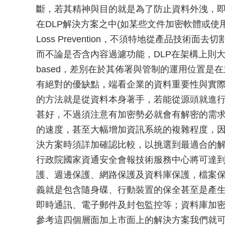
斷，若其精神與目的就是為了防止資料外洩，
在DLP解決方案之中(如某些文件加密軟體或使用
Loss Prevention，不須特地從產品技術面去切
而不論是否含內容過濾功能，DLP在架構上則大致上可以
based，差別在於其佈署與管制的運用位置是
有絕對的優缺點，端看企業的資料重要性與實
的方法就是從資料本身著手，若能從源頭就進
甚好，不過須注意有加密勢必就會有解密的需
的速度，甚至大幅增加資訊系統的複雜程度，
決方案時須詳加確認比較，以挑選到最適合的
行政院國家資通安全會報技術服務中心將可達到
護、週邊保護、網路保護及資料庫保護，檔案保
義就是包含隨身碟、行動裝置的保全甚至是產
即時通訊、電子郵件及封包監控等；資料庫加
參考這四個層面加上市面上的解決方案我們就可