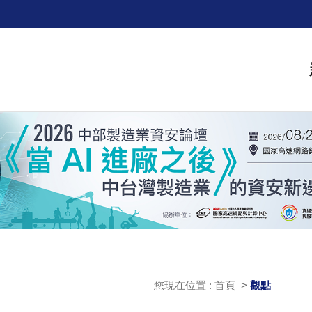
您現在位置 : 首頁 >
觀點