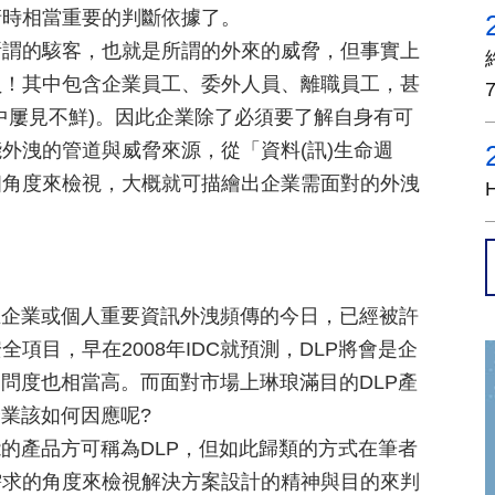
清時相當重要的判斷依據了。
所謂的駭客，也就是所謂的外來的威脅，但事實上
員！其中包含企業員工、委外人員、離職員工，甚
中屢見不鮮)。因此企業除了必須要了解自身有可
外洩的管道與威脅來源，從「資料(訊)生命週
個角度來檢視，大概就可描繪出企業需面對的外洩
ntion）在企業或個人重要資訊外洩頻傳的今日，已經被許
項目，早在2008年IDC就預測，DLP將會是企
詢問度也相當高。而面對市場上琳琅滿目的DLP產
企業該如何因應呢?
能的產品方可稱為DLP，但如此歸類的方式在筆者
需求的角度來檢視解決方案設計的精神與目的來判