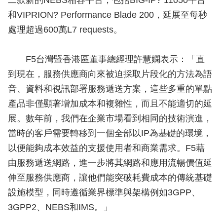
二款新的NEBS相容平台，包括BIG-IP? 11050平台
和VIPRION? Performance Blade 200，延展至每秒
處理超過600萬L7 requests。
F5台灣暨香港區董事總經理許慧嫻表示：「直
到現在，服務供應商向來被迫採取片段化的方法為語
音、資料和視訊部署服務遞送方案，這些多重的單點
產品非僅顯著增加成本和複雜性，而且不能適切的延
展。數年前，我們在企業市場看到相同的技術演進，
當時的客戶需要轉移到一個全部以IP為基礎的環境，
以便能夠成本效益的支援使用者和商業需求。F5藉
由服務遞送網路，進一步將其網路和應用流暢價值延
伸至服務供應商，讓他們能突破耗費成本的傳統基礎
設施模型，同時遵循業界標準與架構例如3GPP、
3GPP2、NEBS和IMS。」