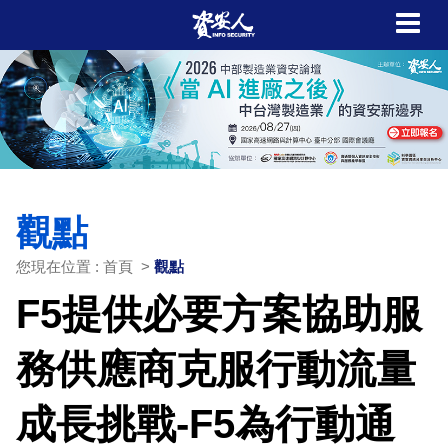
觀點
您現在位置 : 首頁 >
觀點
F5提供必要方案協助服
務供應商克服行動流量
成長挑戰-F5為行動通