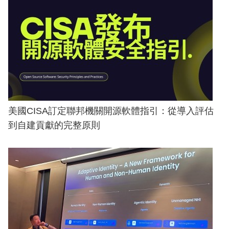
美國CISA訂定聯邦機關開源軟體指引：從導入評估
到自建貢獻的完整原則