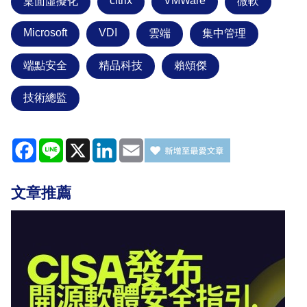
citrix
VMWare
桌面虛擬化
微軟
Microsoft
VDI
雲端
集中管理
端點安全
精品科技
賴頌傑
技術總監
Facebook
Line
X
LinkedIn
Email
文章推薦