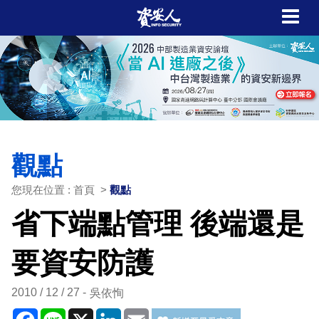
觀點
您現在位置 : 首頁 >
觀點
省下端點管理 後端還是
要資安防護
2010 / 12 / 27
吳依恂
Facebook
Line
X
LinkedIn
Email