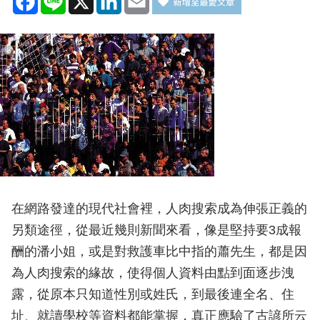
在網路發達的現代社會裡，人肉搜索成為伸張正義的
另類途徑，從最近幾則新聞來看，像是堅持要3成報
酬的潘小姐，或是對救護車比中指的蕭先生，都是因
為人肉搜索的緣故，使得個人資料由點到面逐步洩
露，從原本只知道性別或姓氏，到最後連全名、住
址、就讀學校等資料都能掌握，真正應驗了古諺所云