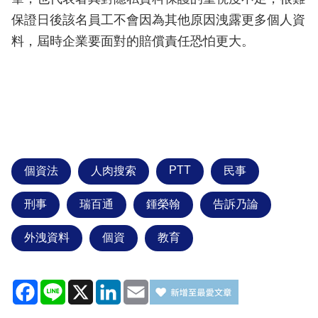
保證日後該名員工不會因為其他原因洩露更多個人資
料，屆時企業要面對的賠償責任恐怕更大。
PTT
個資法
人肉搜索
民事
刑事
瑞百通
鍾榮翰
告訴乃論
外洩資料
個資
教育
Facebook
Line
X
LinkedIn
Email