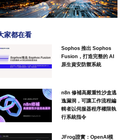
大家都在看
Sophos 推出 Sophos
Fusion，打造完整的 AI
原生資安防禦系統
n8n 修補高嚴重性沙盒逃
逸漏洞，可讓工作流程編
輯者以伺服器程序權限執
行系統指令
JFrog證實：OpenAI模