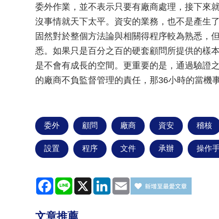
委外作業，並不表示只要有廠商處理，接下來
沒事情就天下太平。資安的業務，也不是產生
固然對於整個方法論與相關得程序較為熟悉，
悉。如果只是百分之百的硬套顧問所提供的樣
是不會有成長的空間。更重要的是，通過驗證
的廠商不負監督管理的責任，那36小時的當機
委外
顧問
廠商
資安
稽核
設置
程序
文件
承辦
操作
Facebook
Line
X
LinkedIn
Email
文章推薦