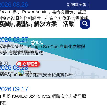
2026.08.26
訂閱電子報
Veeam 攜手 Power Admin，建構從備份、監控
到快速復原的資料韌性，打造全方位混合雲數據
新聞
觀點
解決方案
活動
防禦體系 (高雄場)
2026.08.27
終結告警疲勞！Google SecOps 自動化防禦與
7×24 專家聯防實戰論壇
2026.08.28
HCL AppScan 應用程式安全檢測實作班
2026.09.17
九月份 ISA/IEC 62443 IC32 網路安全基礎證照
課程