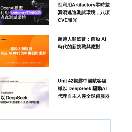
型利用Artifactory零時差
漏洞逃逸測試環境，八項
CVE曝光
超越人類監督：前沿 AI
時代的新挑戰與應對
Unit 42揭露中國駭客組
織以 DeepSeek 驅動AI
代理自主入侵全球伺服器