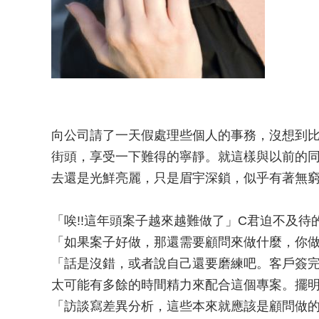
向公司請了一天假處理些個人的事務，沒想到
街頭，享受一下難得的寧靜。就這樣與以前的同
去還是光鮮亮麗，只是眉宇深鎖，似乎有著無
「唉!!這年頭案子越來越難做了」C君迫不及待
「如果案子好做，那還需要顧問來做什麼，你做
「話是沒錯，或者說自己還要磨練吧。客戶簽
太可能有多餘的時間精力來配合這個專案。擺
「訪談寫差異分析，這些本來就應該是顧問做