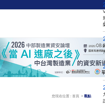
您現在位置 : 首頁 >
觀點