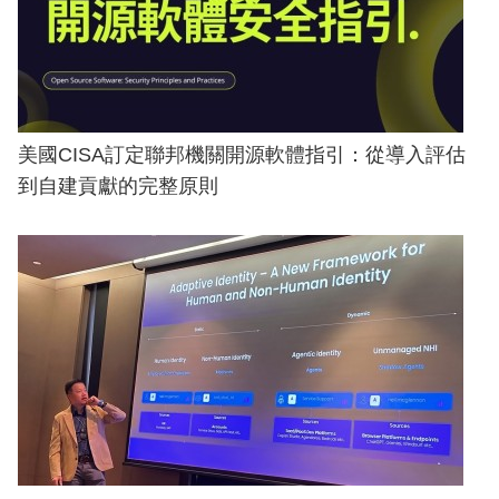
美國CISA訂定聯邦機關開源軟體指引：從導入評估
到自建貢獻的完整原則