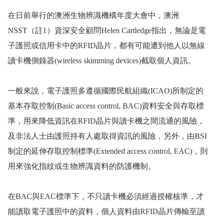
在日前舉行的澳洲生物辨識機構年度大會中，澳洲
NSST
（註
1
）資深安全顧問
Helen Cartledge
指出，無論是電
子護照或信用卡中的
RFID
晶片，都有可能遭到他人以無線
讀卡機側錄器
(wireless skimming devices)
截取個人資訊。
一般來說，電子護照多遵循國際民航組織
(ICAO)
所制定的
基本存取控制
(Basic access control, BAC)
資料安全與存取標
準，用來降低資訊在
RFID
晶片與讀卡機之間流通的風險，
及非法人士由護照持有人處取得資訊的風險，另外，由
BSI
制定的延伸存取控制標準
(Extended access control, EAC)
，則
用來強化指紋或生物辨識資料的防護機制。
在
BAC
與
EAC
標準下，不只讀卡機必須經過授權核準，才
能讀取電子護照中的資料，個人資料由
RFID
晶片傳輸至讀