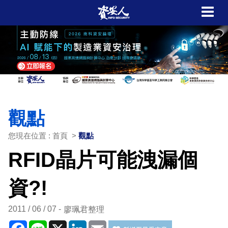
觀點
您現在位置 : 首頁 >
觀點
RFID晶片可能洩漏個
資?!
2011 / 06 / 07
廖珮君整理
Facebook
Line
X
LinkedIn
Email