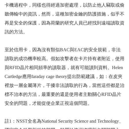
卡機過程中，同樣也得經過加密處理，以防止他人竊取或偷
聽傳輸中的資訊，然而，這種加密金鑰的防護措施，似乎不
再是安全的保護，因為荷蘭的研究人員已經找到遠端讀取資
訊的方法。
至於信用卡，因為沒有類似
BAC
與
EAC
的安全規範，非法
讀取的成功機率較高。假如攻擊者在卡片持有者附近，使用
與
RFID
晶片相同頻率的讀取器，就有可能讀到資料。
Helen
Cartledge
應用
faraday cage theory
提出防範建議，如：在皮夾
裡放一層金屬薄片，干擾非法讀取的行為，當然這些都是治
標不治本的方法，最重要的還是使用者主動關心
RFID
晶片
安全的問題，才能促使企業正視這個問題。
註
1
：
NSST
全名為
National Security Science and Technology
、