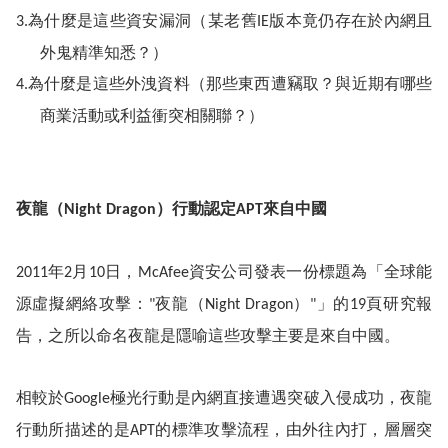
為什麼是這些資安漏洞（某老舊
版本竟仍存在於內網且
3.
IE
外鬼精準知悉？）
為什麼是這些外洩資料（那些東西遭竊取？與近期有哪些
4.
商業活動或利益衝突相關聯？）
夜龍（
）行動認定
來自中國
Night Dragon
APT
年
月
日
，
資安公司發表一份標題為「全球能
2011
2
10
McAfee
源虛擬網絡攻擊：
夜龍（
）
」的
頁研究報
"
Night Dragon
"
19
告，之所以命名夜龍是隱喻這些攻擊主要是來自中國。
相較於
極光行動是內網直接遭遇突破入侵成功，夜龍
Google
行動所描述的是
的標準攻擊流程，由外往內打，層層突
APT