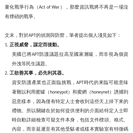
量化戰爭行為（
），那麼資訊戰將不再是一場沒
Act of War
有煙硝的戰爭。
文末，對於
的偵測與防禦，筆者提出個人淺見如下：
APT
正視威脅，謀定而後動。
1.
美國已將
防護議題拉高至國家層級，而非視為個資
APT
外洩等民生議題。
工欲善其事，必先利其器。
2.
資安防護產業也正面臨挑戰，
時代的來臨可能意味
APT
著難以利用
蜜罐
（
）和蜜網（
）誘捕到
honeypot
honeynet
惡意樣本，因為僅有特定人士會收到這些天上掉下來的
禮物。所以關鍵在於如何提供便利的介面給特定人士即
時自動詳細檢查可疑文件本身，包括文件標頭、格式、
內容，而非延遲至有其他受駭者或樣本實驗室有特徵碼