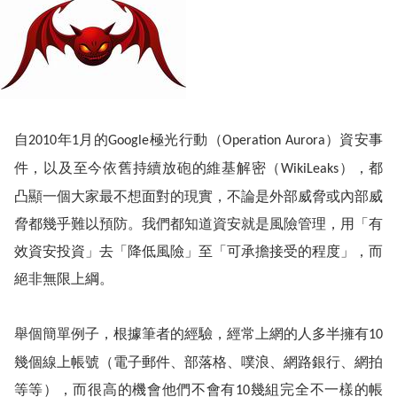
自
年
月的
極光行動（
）資安事
2010
1
Google
Operation Aurora
件，以及至今依舊持續放砲的維基解密（
），都
WikiLeaks
凸顯一個大家最不想面對的現實，不論是外部威脅或內部威
脅都幾乎難以預防。我們都知道資安就是風險管理，用「有
效資安投資」去「降低風險」至「可承擔接受的程度」，而
絕非無限上綱。
舉個簡單例子，根據筆者的經驗，經常上網的人多半擁有
10
幾個線上帳號（電子郵件、部落格、噗浪、網路銀行、網拍
等等），而很高的機會他們不會有
幾組完全不一樣的帳
10