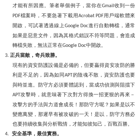
才能有所因應。筆者舉個例子，當你在
收到一份
Gmail
檔案時，不要急著下載用
用戶端軟體來
PDF
Acrobat PDF
開啟，可試著透過線上
進行自動轉檔，通常
Google Doc
如果是惡意文件，因為其格式錯誤不符等問題，會造成
轉檔失敗，無法正常在
中開啟。
Google Doc
正兵當敵
，奇兵致勝
。
3.
現有的資安防護設備是必備的，但要贏得資安攻防的勝
利是不足的，因為如同
的陰魂不散，資安防護也要
APT
與時並進。防守方必須要體認到，當成功偵測與阻擋下
攻擊時，就意味著下次對方得換一招更狠的再來－
APT
攻擊方的手法與力道會成長！那防守方呢？如果是以不
變應萬變，那遲早有被攻破的一天！是以，防守方務必
也要持續收集與分析戰情，才能知彼知己，百戰百勝。
安全基準，最佳實務。
4.