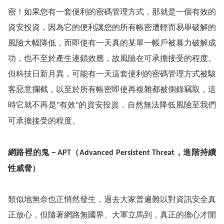
密！如果您有一套便利的密碼管理方式，那就是一個有效的
資安投資，因為它的便利讓您的所有帳密遭輕而易舉破解的
風險大幅降低，而即使有一天真的某單一帳戶被暴力破解成
功，也不至於產生連鎖效應，故風險在可承擔接受的程度。
但科技日新月異，可能有一天這套便利的密碼管理方式被駭
客惡意攔截，以至於所有帳密即使再複雜都被側錄竊取，這
時它就不再是
有效
的資安投資，自然無法降低風險至我們
"
"
可承擔接受的程度。
網路裡的鬼－
（
，進階持續
APT
Advanced Persistent Threat
性威脅）
類似地無奈也正悄然發生，過去大家普遍難以對資訊安全真
正放心，但隨著網路無國界、大軍立馬到，真正的擔心才開