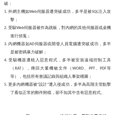
破：
外網主機如
伺服器遭突破成功，多半是被
注入攻
1.
Web
SQL
擊；
受駭
伺服器被作為跳板，對內網的其他伺服器或桌機
2.
Web
進行偵蒐；
內網機器如
伺服器或開發人員電腦遭突破成功，多半
3.
AD
是被密碼暴力破解；
受駭機器遭植入惡意程式，多半被安裝遠端控制工具
4.
（
），傳回大量機敏文件（
、
、
等
RAT
WORD
PPT
PDF
等），包括所有會議記錄與組織人事架構圖；
更多內網機器被
設計
遭入侵成功，多半為高階主管點擊
5.
"
"
了看似正常的郵件附檔，卻不知其中含有惡意程式。