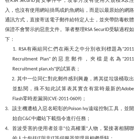
在
資安事件中，攻擊方沒有使用大規模
注
RSA SecurID
SQL
入，也沒有使用網站掛馬或釣魚網站，而是以最原始的網路
通訊方式，直接寄送電子郵件給特定人士，並夾帶防毒軟體
保證不會警示的惡意文件。筆者整理
受駭過程如
RSA SecurID
下：
有兩組同仁們在兩天之中分別收到標題為
1.
RSA
"2011
的惡意郵件，夾檔是名為
Recruitment Plan"
"2011
的試算表；
Recruitment plan.xls"
其中一位同仁對此郵件感到興趣，將其從垃圾桶取出
2.
並點閱，殊不知此試算表其實含有當時最新的
Adobe
零時差漏洞
；
Flash
(CVE-2011-0609)
該主機遭植入惡名昭彰的
遠端控制工具，並開
3.
Poison Ivy
始自
中繼站下載指令進行任務；
C&C
首波受害的使用者並非
位高權重
人物，緊接著相關聯
4.
"
"
的人士包括
與非
等伺服器管理員相繼受駭；
IT
IT