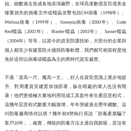
始。細數過去造成各地哀鴻遍野，全球高達數億至百億美金
慘重損失的病毒文件或蠕蟲攻擊包括
病毒（
年）、
CIH
1998
病毒（
年）、
病毒（
年）、
Melissa
1999
iloveyou
2000
Code
蠕蟲（
年）、
蠕蟲（
年）、
蠕蟲
Red
2001
Blaster
2003
Sasser
（
年）等等，以當今的資安防護技術，大部分的企業與
2004
個人都至少有建置防火牆與防毒軟體，我們都可相當程度地
免於這些以病毒或蠕蟲為主的舊時代資安威脅。
不過「道高一尺、魔高一丈」，好人在資安意識上逐步地提
升、對周遭資安建置加強部署，躲在暗處的壞人也沒有閒
著！他們更積極大量地利用現成工具套件來生產惡意程式，
這幾年惡意程式數量大幅激增，年年突破過去歷年總數。這
叫防毒廠商情何以堪？幾年前
勢執行長說「防毒產業騙了
X
客戶
年」，確實，傳統的防毒方法太過自我膨脹，若沒有
20