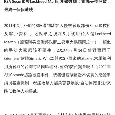
與
連鎖效應：電郵夾帶突破，
RSA SecurID
Lockheed Martin
最終一個個遭殃
年
月
的
遭到駭客入侵被竊取部份
技術
2011
3
EMC
RSA
SecurID
及客戶資料，此戰果之後在
月被用於入侵
5
Lockheed
（國際與美國聯邦政府主要軍火供應商之一）。類似
Martin
的手法大家應該不陌生，
年
月
日
針對西門子
2010
7
14
軟體
與
而來的
木馬都利
(Siemens)
Simatic WinCC
PCS 7
Stuxnet
用所竊取的台灣竹科園區瑞
和智
的數位簽章呢！而
年
X
X
2011
月
憑證被盜事件，或者也包刮鬆散不切實的憑證申
3
Comodo
請與審查機制，都讓攻擊方能夠更容易以
合法掩護非法
來
"
"
降低收件人的警戒。