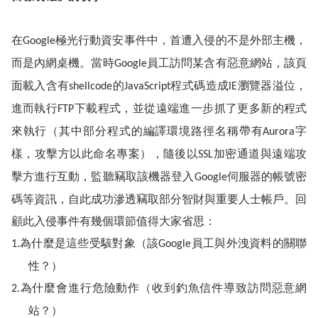
在
極光行動資安事件中，首遭入侵的不是外部主機，
Google
而是內網桌機。當時
員工訪問某含有惡意網站，該頁
Google
面載入含有
的
程式碼造成
瀏覽器溢位，
shellcode
JavaScript
IE
進而執行
下載程式，並從遠端進一步抓了更多新的程式
FTP
來執行（其中部分程式的編譯環境路徑名稱帶有
字
Aurora
樣，攻擊方以此命名專案），隨後以
加密通道與遠端攻
SSL
擊方進行互動，監聽竊取該機器登入
伺服器的帳號密
Google
碼等資訊，自此成功滲透竊取部分智財與重要人士帳戶。回
顧此入侵事件有幾個環節值得大家省思：
為什麼是這些受駭對象（該
員工與外洩資料的關聯
1.
Google
性？）
為什麼會進行危險動作（收到釣魚信件導致訪問惡意網
2.
站？）