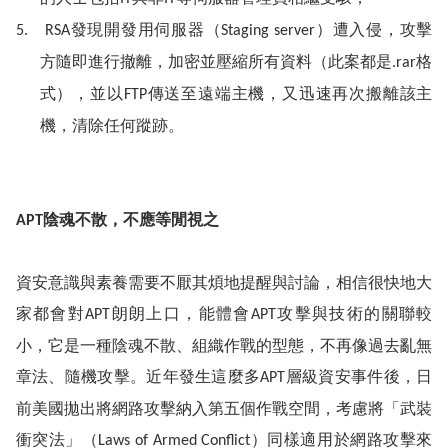
發現開發用伺服器（
）遭入侵，攻擊
5.
RSA
Staging server
方隨即進行撤離，加密並壓縮所有資料（此案都是
格
.rar
式），並以
傳送至遠端主機，又迅速再次搬離該主
FTP
機，清除任何蹤跡。
陰魂不散，不應等閒視之
APT
資安意識與素養需要不厭其煩地提醒與討論，相信很快地大
家都會對
朗朗上口，能體會
攻擊與技術的關聯較
APT
APT
小，它是一種陰魂不散、組織作戰的型態，不再像過去亂無
章法、隨機攻擊。近年發生這麼多
層級資安事件後，日
APT
前美國拋出將網路攻擊納入第五個作戰空間，考慮將「武裝
衝突法」（
）同樣適用於網路攻擊來
Laws of Armed Conflict