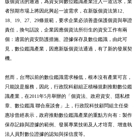
版個資法的通過，為資安與數位鑑識產業注入一道活水，業
者預期市場上將因此興起一波需求，在新版個資法第
12
、
18
、
19
、
27
、
29
條規範，要求企業必須善盡保護個資與舉證
責任，換句話說，企業因應個資法所衍生的資安工作有兩
個：適當的資安防護措施、證據保存及數位鑑識，由此可
見，數位鑑識產業，因應新版個資法通過，有了新的發展契
機。
然而，台灣以前的數位鑑識需求極低，根本沒有產業可言，
只能說是服務，因此，行政院科顧組正積極規劃推動數位鑑
識產業，在
2011
年
5
月舉辦的「個資法、政府資安、隱私標
章、數位鑑識
聯合座談會」上，行政院科技顧問組主任柴
惠珍曾經表示，政府推動數位鑑識產業的重點方向有：製作
保存記錄與證據的範例、發展專業技術及人才培育、增進執
法人員對數位證據的認知與採信度等。