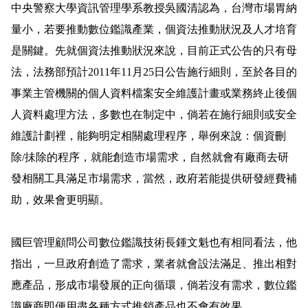
中央警察大學資訊管理學系教授吳國清認為，台灣市場胃納
量小，若要推動數位鑑識產業，個資法推動狀況及人才培育
是關鍵。
先就個資法推動狀況來說，目前正式公告的只有母
法，法務部預計
2011
年
11
月
25
日
公告施行細則，至於各目的
事業主管機關的個人資料檔案安全維護計畫或業務終止後個
人資料處理方法，多數也在制定中，倘若在施行細則或安全
維護計劃裡，能夠明定相關處理程序，舉例來說：個資刪
除
/
抺除的程序，就能創造市場需求，自然就會有廠商去研
發相關工具滿足市場需求，當然，政府若能提供研發經費補
助，效果會更明顯。
國巨管理顧問公司數位鑑識技術長鍾文魁也有相同看法，他
指出，一旦政府創造了需求，業者就會設法滿足、推出相對
應產品，形成市場發展的正向循環，倘若沒有需求，數位鑑
識廠商即便用盡各種方式推銷產品也不會有效果。