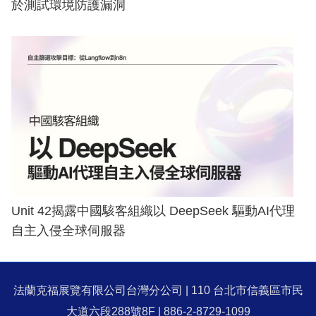
於測試環境防護漏洞
Unit 42揭露中國駭客組織以 DeepSeek 驅動AI代理
自主入侵全球伺服器
法蘭克福展覽有限公司台灣分公司 | 110 台北市信義區市民
大道六段288號8F | 886-2-8729-1099