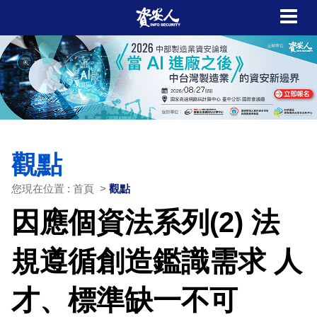
觀點
您現在位置 : 首頁 >
觀點
因應個資法系列(2) 法
規遵循創造鑑識需求 人
才、標準缺一不可