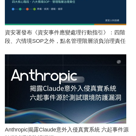
資安署發布《資安事件應變處理行動指引》：四階
段、六情境SOP之外，點名管理階層須負治理責任
Anthropic揭露Claude意外入侵真實系統 六起事件源