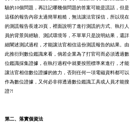
驗的
10
個問題，再註記哪幾個問題的答案可能是謊話，但是
這樣的報告內容太過簡單粗糙，無法讓法官採信，所以現在
的測謊報告長達
20
頁，裡面說明了進行測謊的方式、執行人
員的背景與經驗、測試環境等，不單單只是說明結果，還詳
細闡述測試過程，才能讓法官相信這份測謊報告的結果。
由
此推衍到數位鑑識來看，倘若企業為了打官司而必須透過數
位鑑識採集證據，在執行過程中就要按照標準來進行，才能
讓法官相信數位證據的效力，否則任何一項電磁資料都可以
作為數位證據，又何必非得透過數位鑑識工具或人員才能搜
證
?!
第二、落實個資法