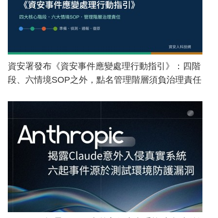
資安署發布《資安事件應變處理行動指引》：四階
段、六情境SOP之外，點名管理階層須負治理責任