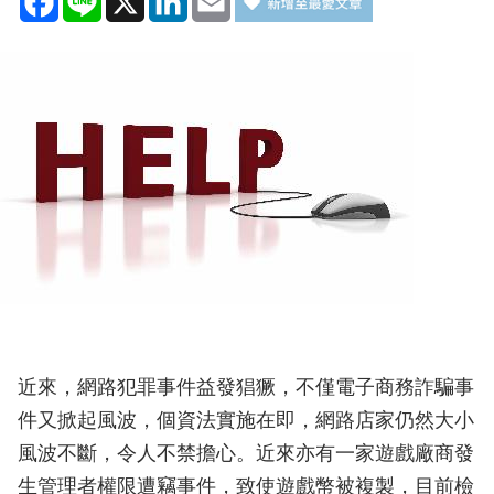
近來，網路犯罪事件益發猖獗，不僅電子商務詐騙事
件又掀起風波，個資法實施在即，網路店家仍然大小
風波不斷，令人不禁擔心。近來亦有一家遊戲廠商發
生管理者權限遭竊事件，致使遊戲幣被複製，目前檢