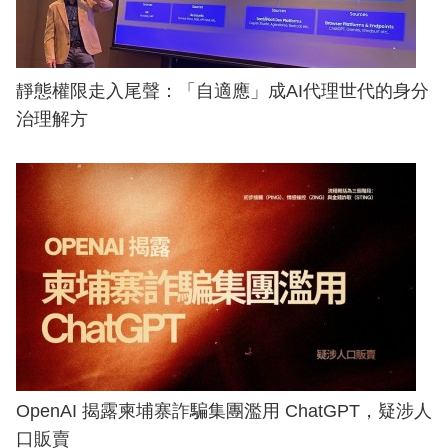
靜態權限走入尾聲：「自適應」成AI代理世代的身分
治理解方
OpenAI 揭露柬埔寨詐騙集團濫用 ChatGPT，疑涉人
口販賣