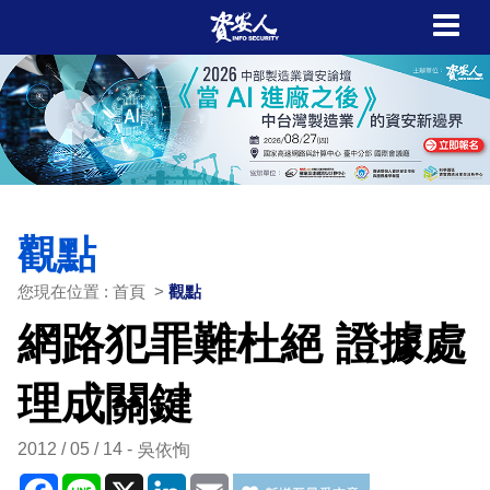
觀點
您現在位置 : 首頁 >
觀點
網路犯罪難杜絕 證據處
理成關鍵
2012 / 05 / 14
吳依恂
Facebook
Line
X
LinkedIn
Email