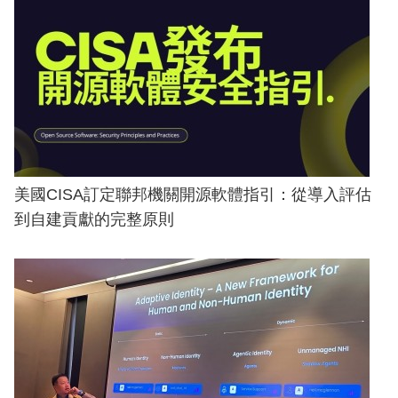
美國CISA訂定聯邦機關開源軟體指引：從導入評估
到自建貢獻的完整原則