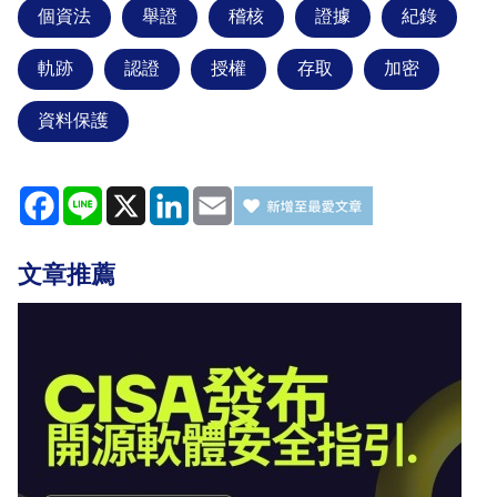
個資法
舉證
稽核
證據
紀錄
軌跡
認證
授權
存取
加密
資料保護
Facebook
Line
X
LinkedIn
Email
文章推薦