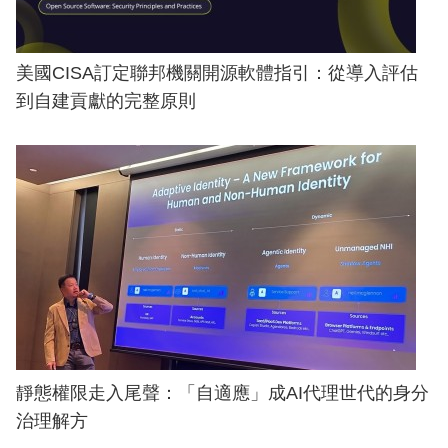
美國CISA訂定聯邦機關開源軟體指引：從導入評估
到自建貢獻的完整原則
靜態權限走入尾聲：「自適應」成AI代理世代的身分
治理解方