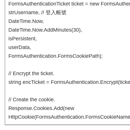
FormsAuthenticationTicket ticket = new FormsAuthen
strUsername, // 登入帳號
DateTime.Now,
DateTime.Now.AddMinutes(30),
isPersistent,
userData,
FormsAuthentication.FormsCookiePath);
// Encrypt the ticket.
string encTicket = FormsAuthentication.Encrypt(ticke
// Create the cookie.
Response.Cookies.Add(new
HttpCookie(FormsAuthentication.FormsCookieName, 