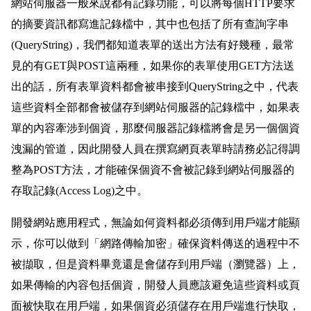
網站伺服器一般來說都有記錄功能，可以將每個HTTP要求
的摘要資訊都寫進記錄檔中，其中也包括了所有查詢字串
(QueryString)，我們都知道表單的送出方法有好幾種，最常
見的有GET與POST這兩種，如果你的表單使用GET方法送
出的話，所有表單資料都會被串接到QueryString之中，代表
這些資料全部都會被儲存到網站伺服器的記錄檔中，如果表
單的內容牽涉到個資，那麼伺服器記錄檔將會是另一個個資
洩漏的管道，因此開發人員在撰寫網頁表單時請務必記得調
整為POST方法，才能確保個資不會被記錄到網站伺服器的
存取記錄(Access Log)之中。
開發網站應用程式，無論如何資料都必須傳到用戶端才能顯
示，你可以做到「網路傳輸加密」確保資料傳送的過程中不
被擷取，但是資料畢竟還是會儲存到用戶端（瀏覽器）上，
如果傳輸的內容包括個資，開發人員應該避免這些資料或頁
面被快取在用戶端，如果個資必須儲存在用戶端進行快取，