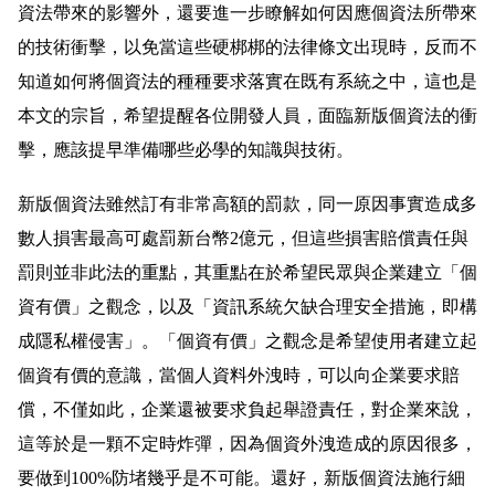
資法帶來的影響外，還要進一步瞭解如何因應個資法所帶來
的技術衝擊，以免當這些硬梆梆的法律條文出現時，反而不
知道如何將個資法的種種要求落實在既有系統之中，這也是
本文的宗旨，希望提醒各位開發人員，面臨新版個資法的衝
擊，應該提早準備哪些必學的知識與技術。
新版個資法雖然訂有非常高額的罰款，同一原因事實造成多
數人損害最高可處罰新台幣2億元，但這些損害賠償責任與
罰則並非此法的重點，其重點在於希望民眾與企業建立「個
資有價」之觀念，以及「資訊系統欠缺合理安全措施，即構
成隱私權侵害」。「個資有價」之觀念是希望使用者建立起
個資有價的意識，當個人資料外洩時，可以向企業要求賠
償，不僅如此，企業還被要求負起舉證責任，對企業來說，
這等於是一顆不定時炸彈，因為個資外洩造成的原因很多，
要做到100%防堵幾乎是不可能。還好，新版個資法施行細