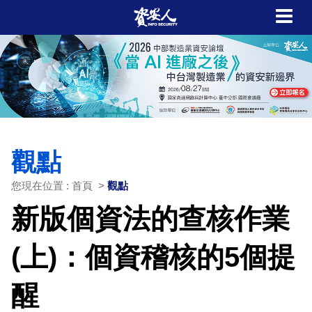
觀點
您現在位置 : 首頁 >
觀點
新版個資法的查核作業
(上)：個資稽核的5個提
醒