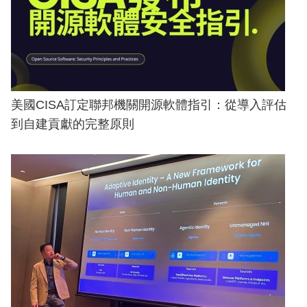
美國CISA訂定聯邦機關開源軟體指引：從導入評估
到自建貢獻的完整原則