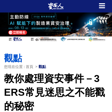
觀點
您現在位置 : 首頁 >
觀點
教你處理資安事件－3
ERS常見迷思之不能戳
的秘密