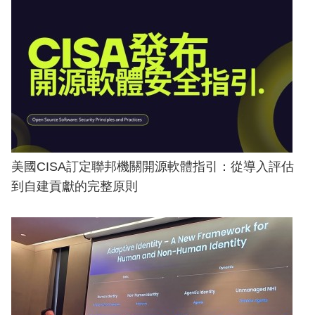
美國CISA訂定聯邦機關開源軟體指引：從導入評估
到自建貢獻的完整原則