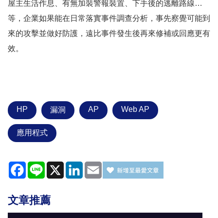
屋主生活作息、有無加裝警報裝置、下手後的逃離路線
…
等，企業如果能在日常落實事件調查分析，事先察覺可能到
來的攻擊並做好防護，遠比事件發生後再來修補或回應更有
效。
HP
AP
Web AP
漏洞
應用程式
Facebook
Line
X
LinkedIn
Email
文章推薦