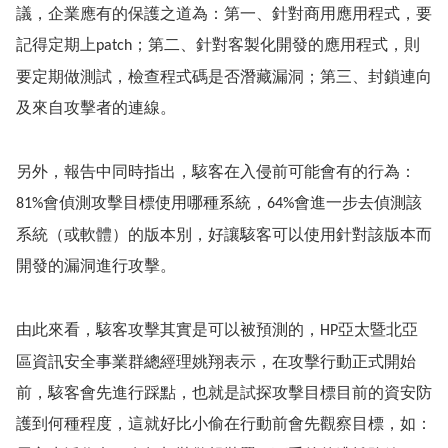
議，企業應有的保護之道為：第一、針對商用應用程式，要
記得定期上
；第二、針對客製化開發的應用程式，則
patch
要定期做測試，檢查程式碼是否潛藏漏洞；第三、封鎖連向
及來自攻擊者的連線。
另外，報告中同時指出，駭客在入侵前可能會有的行為：
會偵測攻擊目標使用哪種系統，
會進一步去偵測該
81%
64%
系統（或軟體）的版本別，好讓駭客可以使用針對該版本而
開發的漏洞進行攻擊。
由此來看，駭客攻擊其實是可以被預測的，
亞太暨北亞
HP
區資訊安全事業群總經理姚翔表示，在攻擊行動正式開始
前，駭客會先進行踩點，也就是試探攻擊目標目前的資安防
護到何種程度，這就好比小偷在行動前會先觀察目標，如：