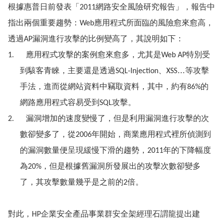
根據惠普日前發表「
網路安全風險研究報告」，報告中
2011
指出兩個重要趨勢：
應用程式所面臨的風險愈來愈高，
Web
透過
漏洞進行攻擊的比例變高了，其說明如下：
AP
應用程式攻擊的案例愈來愈多，尤其是
特別受
1.
Web AP
到駭客青睞，主要還是透過
、
…
等攻擊
SQL-Injection
XSS
手法，進而從網站資料中竊取資料，其中，約有
的
86%
網路應用程式容易受到
攻擊。
SQL
漏洞增加的速度變慢了，但是利用漏洞進行攻擊的次
2.
數卻變多了，從
年開始，商業應用程式裡所偵測到
2006
的漏洞數量便呈現緩慢下滑的趨勢，
年的下降幅度
2011
為
，但是根據舊漏洞所發展出的攻擊次數卻變多
20%
了，其攻擊數量幾乎是之前的
倍。
2
對此，
企業安全產品事業群安全架經理石謂龍提出建
HP