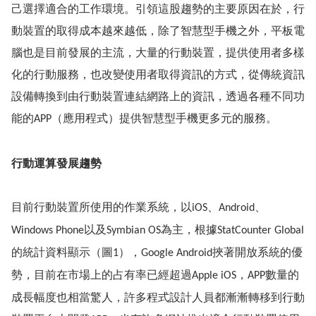
己選擇適合的工作環境。引領這股趨勢的主要原因在於，行
動裝置的取得成本越來越低，除了智慧型手機之外，平板電
腦也是目前發展的主流，大量的行動裝置，提供使用者多樣
化的行動服務，也改變使用者取得資訊的方式，從傳統資訊
設備轉換到由行動裝置連結網路上的資訊，透過各種不同功
能的
（應用程式）提供智慧型手機更多元的服務。
APP
行動運算發展趨勢
目前行動裝置所使用的作業系統，以
、
、
iOS
Android
以及
為主，根據
Windows Phone
Symbian OS
StatCounter Global
的統計資料顯示（圖
），
挾著開放系統的優
1
Google Android
勢，目前在市場上的占有率已經超過
，
數量的
Apple iOS
APP
成長幅度也相當驚人，許多程式設計人員都漸漸轉移到行動