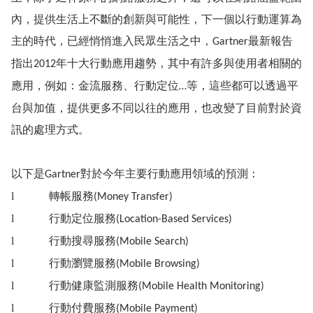
內，提供生活上不斷的創新與可能性，下一個以行動運算為
主的時代，已經悄悄進入民眾生活之中，
最新報告
Gartner
指出
年十大行動應用趨勢，其中有許多與使用者相關的
2012
應用，例如：金流服務、行動定位
等，這些都可以透過平
…
台與加值，提供更多不同以往的應用，也改變了目前對於資
訊的處理方式。
以下是
對於今年主要行動應用領域的預測：
Gartner
l
轉帳服務
(Money Transfer)
l
行動定位服務
(Location-Based Services)
l
行動搜尋服務
(Mobile Search)
l
行動瀏覽服務
(Mobile Browsing)
l
行動健康監測服務
(
Mobile Health Monitoring
)
l
行動付費服務
(Mobile Payment)