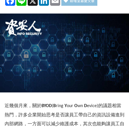
近幾個月來，關於
的議題相當
BYOD
(
B
ring
Y
our
O
wn
D
evice)
熱門，許多企業開始思考是否讓員工帶自己的資訊設備進到
內部網路，一方面可以減少維護成本，其次也能夠讓員工自