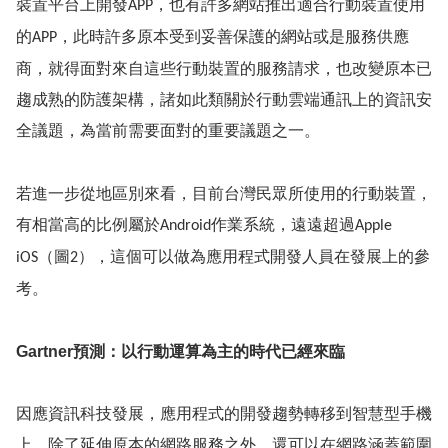
裝置平台上開發
，也有許多網站推出適合行動裝置使用
APP
的
，此時許多原本受到妥善保護的網站或是服務供應
APP
商，就得面對來自這些行動裝置的服務請求，也改變原本已
趨成熟的防護架構，諸如此類關於行動雲端通訊上的資訊安
全議題，為當前需要面對的重要議題之一。
若進一步從地區別來看，目前台灣民眾所使用的行動裝置，
有相當高的比例屬於
作業系統，遠遠超過
Android
Apple
（圖
），這個可以做為應用程式開發人員在發展上的參
iOS
2
考。
Gartner
預測：以行動運算為主的時代已經來臨
因應資訊科技發展，應用程式的開發趨勢轉移到智慧型手機
上，除了延伸原本的網路服務之外，還可以在網路涵蓋範圍