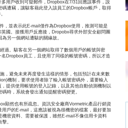
許多用戶收到可疑郵件，
Dropbox
在
7/31
回應該事件，說
密碼遭竊，讓駭客藉此登入該員工的
Dropbox
帳戶，取得
件。
件，並表示此
E-mail
僅作為
Dropbox
使用，推測可能是
和英國。接獲用戶反應後，
Dropobx
尋求外部安全顧問團
因為另一個網站遭駭的關緣故。
經過。駭客在另一個網站取得了數個用戶的帳號與密
一名
Dropbox
員工，且使用了同樣的帳號密碼，所以才造
施，避免未來再度發生這樣的情形，包括預計在未來數
ion)
機制，要求使用者除了輸入帳號密碼外，還要輸入
頁，提供使用帳號的登入記錄，以及其他自動偵測機制以
密碼時，系統會發出通知提醒密碼變更。
box
顯然也有所疏忽。資訊安全廠商
Vormetric
產品行銷資
量用戶的
E-mail
，這應該被視為很機密的檔案，最好要加
是機密資料、需要被保護，雖然
E-mail
不像信用卡資料
衝擊。