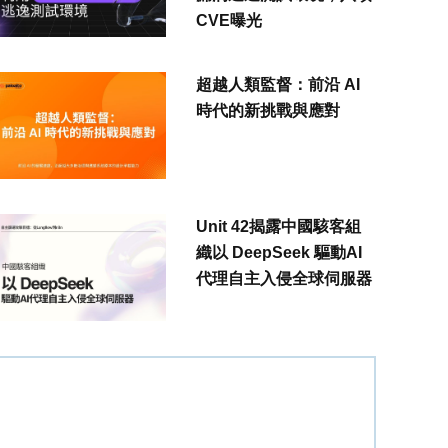
CVE曝光
超越人類監督：前沿 AI
時代的新挑戰與應對
Unit 42揭露中國駭客組
織以 DeepSeek 驅動AI
代理自主入侵全球伺服器