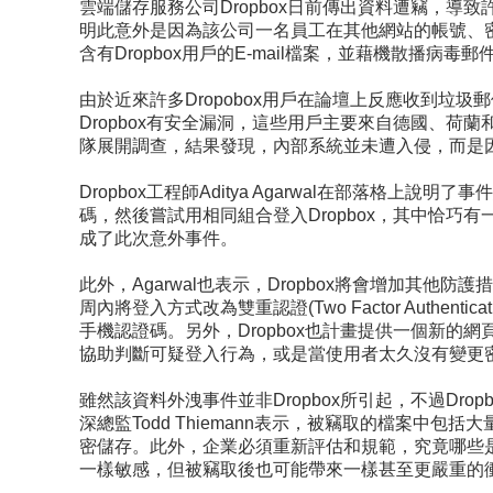
雲端儲存服務公司
Dropbox
日前傳出資料遭竊，導致
明此意外是因為該公司一名員工在其他網站的帳號、
含有
Dropbox
用戶的
E-mail
檔案，並藉機散播病毒郵
由於近來許多
Dropobox
用戶在論壇上反應收到垃圾郵
Dropbox
有安全漏洞，這些用戶主要來自德國、荷蘭
隊展開調查，結果發現，內部系統並未遭入侵，而是
Dropbox
工程師
Aditya Agarwal
在部落格上說明了事件
碼，然後嘗試用相同組合登入
Dropbox
，其中恰巧有
成了此次意外事件。
此外，
Agarwal
也表示，
Dropbox
將會增加其他防護措
周內將登入方式改為雙重認證
(Two Factor Authenticat
手機認證碼。另外，
Dropbox
也計畫提供一個新的網
協助判斷可疑登入行為，或是當使用者太久沒有變更
雖然該資料外洩事件並非
Dropbox
所引起，不過
Drop
深總監
Todd Thiemann
表示，被竊取的檔案中包括大
密儲存。此外，企業必須重新評估和規範，究竟哪些
一樣敏感，但被竊取後也可能帶來一樣甚至更嚴重的