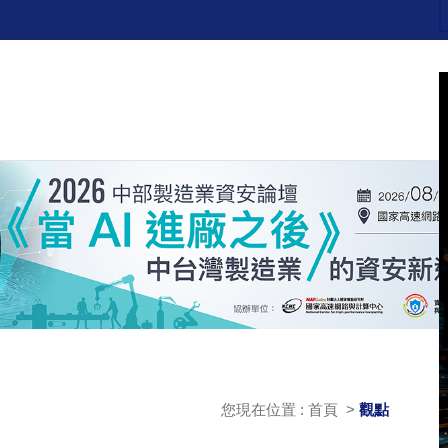
您現在位置 : 首頁 >
觀點