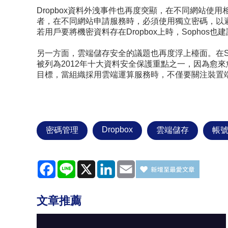
Dropbox
資料外洩事件也再度突顯，在不同網站使用
者，在不同網站申請服務時，必須使用獨立密碼，以
若用戶要將機密資料存在
Dropbox
上時，
Sophos
也建
另一方面，雲端儲存安全的議題也再度浮上檯面。在
被列為
2012
年十大資料安全保護重點之一，因為愈來
目標，當組織採用雲端運算服務時，不僅要關注裝置
Dropbox
密碼管理
雲端儲存
帳
Facebook
Line
X
LinkedIn
Email
文章推薦