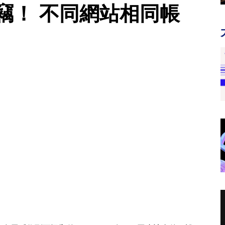
遭竊！ 不同網站相同帳