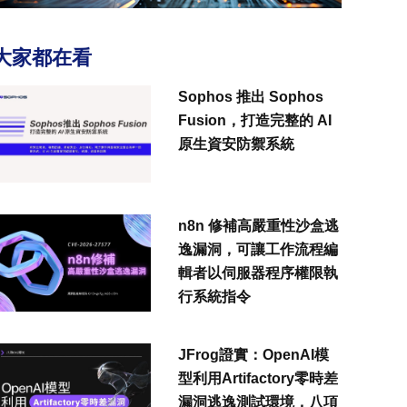
大家都在看
Sophos 推出 Sophos
Fusion，打造完整的 AI
原生資安防禦系統
n8n 修補高嚴重性沙盒逃
逸漏洞，可讓工作流程編
輯者以伺服器程序權限執
行系統指令
JFrog證實：OpenAI模
型利用Artifactory零時差
漏洞逃逸測試環境，八項