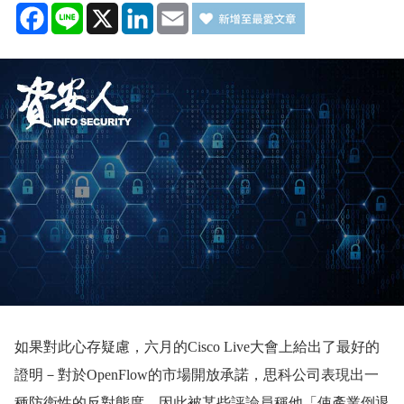
Facebook
Line
X
LinkedIn
Email
如果對此心存疑慮，六月的Cisco Live大會上給出了最好的
證明－對於OpenFlow的市場開放承諾，思科公司表現出一
種防衛性的反對態度，因此被某些評論員稱他「使產業倒退