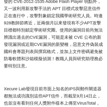
發的 CVE-2012-1535 Adobe Flash Player 弱點外，
又一波利用新攻擊手法的 APT 目標式攻擊惡意信件
正在進行中，攻擊對象鎖定我國學術研究人員。時逢
928教師節將近，近兩個月以來發現有不少APT攻擊
目標都特別鎖定學術研究圈。使用的漏洞目前尚無法
辨識出過去的CVE漏洞，可能是未被 CVE 公布的新
發現漏洞或近期CVE漏洞的新變種，惡意文件偽裝成
國科會專題列表與撰寫格式，並加上文件密碼避免被
防毒軟體和沙箱模擬偵測！教職人員與研究助理務必
要特別注意。
Xecure Lab發現目前市面上知名的IPS與郵件閘道器
都無法成功識別這些APT信件，而截至9月14日止，
也並沒有看到任何人獎附件樣本上傳至VirusTotal，