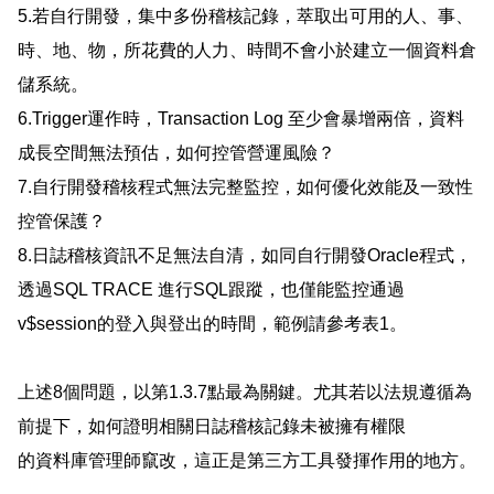
5.
若自行開發，集中多份稽核記錄，萃取出可用的人、事、
時、地、物，所花費的人力、時間不會小於建立一個資料倉
儲系統。
6.
Trigger
運作時，
Transaction Log
至少會暴增兩倍，資料
成長空間無法預估，如何控管營運風險？
7.
自行開發稽核程式無法完整監控，如何優化效能及一致性
控管保護？
8.
日誌稽核資訊不足無法自清，如同自行開發
Oracle
程式，
透過
SQL TRACE
進行
SQL
跟蹤，也僅能監控通過
v$session
的登入與登出的時間，範例請參考表
1
。
上述
8
個問題，以第
1.3.7
點最為關鍵。尤其若以法規遵循為
前提下，如何證明相關日誌稽核記錄未被擁有權限
的資料庫管理師竄改，這正是第三方工具發揮作用的地方。