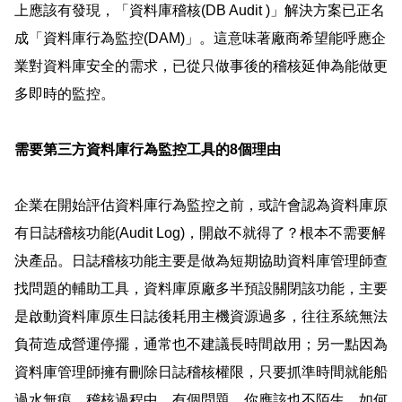
上應該有發現，「資料庫稽核
(DB Audit )
」解決方案已正名
成「資料庫行為監控
(DAM)
」。這意味著廠商希望能呼應企
業對資料庫安全的需求，已從只做事後的稽核延伸為能做更
多即時的監控。
需要第三方資料庫行為監控工具的
8
個理由
企業在開始評估資料庫行為監控之前，或許會認為資料庫原
有日誌稽核功能
(Audit Log)
，開啟不就得了？根本不需要解
決產品。日誌稽核功能主要是做為短期協助資料庫管理師查
找問題的輔助工具，資料庫原廠多半預設關閉該功能，主要
是啟動資料庫原生日誌後耗用主機資源過多，往往系統無法
負荷造成營運停擺，通常也不建議長時間啟用；另一點因為
資料庫管理師擁有刪除日誌稽核權限，只要抓準時間就能船
過水無痕。稽核過程中，有個問題，你應該也不陌生，如何