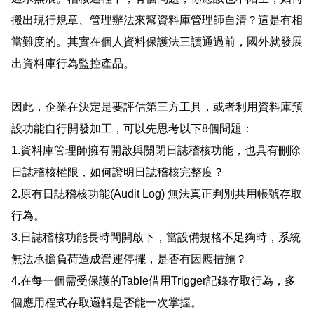
搬出現行規章、管理辦法來幫資料庫管理師自清？這是有相
當難度的。其實在個人資料保護法三讀通過前，國外就發展
出資料庫行為監控產品。
因此，企業在決定是要評估第三方工具，或者利用資料庫預
設功能自行開發加工，可以先思考以下
8
個問題：
1.
資料庫管理師擁有開啟與關閉日誌稽核功能，也具有刪除
日誌稽核權限，如何證明日誌稽核完整度？
2.
原有日誌稽核功能
(Audit Log)
無法真正判別共用帳號存取
行為。
3.
日誌稽核功能長時間開啟下，當設備規格不足夠時，系統
無法承擔負荷造成營運停擺，是否有因應措施？
4.
在每一個需受保護的
Table
借用
Trigger
記錄存取行為，多
個應用程式存取邏輯是否能一次掌握。