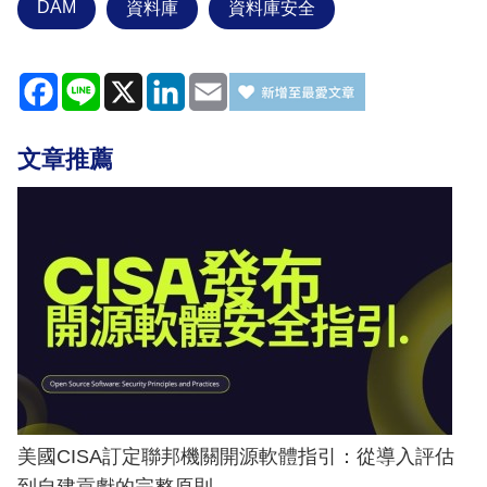
DAM
資料庫
資料庫安全
Facebook
Line
X
LinkedIn
Email
文章推薦
美國CISA訂定聯邦機關開源軟體指引：從導入評估