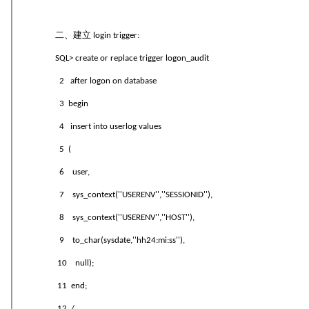
二、建立
login trigger:
SQL> create or replace trigger logon_audit
2 after logon on database
3 begin
4 insert into userlog values
5 (
6 user,
7 sys_context(''USERENV'',''SESSIONID''),
8 sys_context(''USERENV'',''HOST''),
9 to_char(sysdate,''hh24:mi:ss''),
10 null);
11 end;
12 /