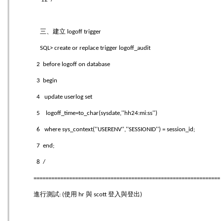
三、建立
logoff trigger
SQL> create or replace trigger logoff_audit
2
before logoff on database
3 begin
4 update userlog set
5 logoff_time=to_char(sysdate,''hh24:mi:ss'')
6 where sys_context(''USERENV'',''SESSIONID'') = session_id;
7 end;
8 /
==============================================================
進行測試
使用
與
登入與登出
: (
hr
scott
)