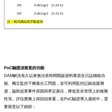
SYS 0 db11gr2 21:29:12
SYS 0 db11gr2 21:31:12
註：程式碼由高宇駿提供
PoC驗證須留意的功能
DAM解決長久以來無法長時間開啟資料庫原生日誌稽核功
能、獨立監控下權責分工問題，並可利用監控記錄追蹤溯
源，協助追查事件原因與界定責任，降低安全管理上的複雜
性等。評估實務上得回頭來看，在PoC驗證導入過程中，需
要留意以下細節：