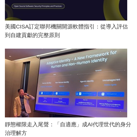
美國CISA訂定聯邦機關開源軟體指引：從導入評估
到自建貢獻的完整原則
靜態權限走入尾聲：「自適應」成AI代理世代的身分
治理解方