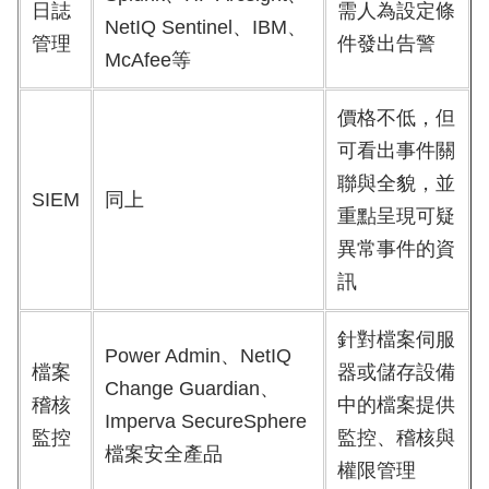
日誌
需人為設定條
NetIQ Sentinel、IBM、
管理
件發出告警
McAfee等
價格不低，但
可看出事件關
聯與全貌，並
SIEM
同上
重點呈現可疑
異常事件的資
訊
針對檔案伺服
Power Admin、NetIQ
檔案
器或儲存設備
Change Guardian、
稽核
中的檔案提供
Imperva SecureSphere
監控
監控、稽核與
檔案安全產品
權限管理