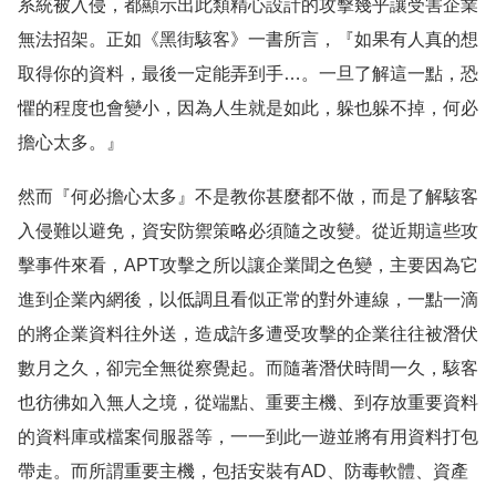
系統被入侵，都顯示出此類精心設計的攻擊幾乎讓受害企業
無法招架。正如《黑街駭客》一書所言，『如果有人真的想
取得你的資料，最後一定能弄到手…。一旦了解這一點，恐
懼的程度也會變小，因為人生就是如此，躲也躲不掉，何必
擔心太多。』
然而『何必擔心太多』不是教你甚麼都不做，而是了解駭客
入侵難以避免，資安防禦策略必須隨之改變。從近期這些攻
擊事件來看，APT攻擊之所以讓企業聞之色變，主要因為它
進到企業內網後，以低調且看似正常的對外連線，一點一滴
的將企業資料往外送，造成許多遭受攻擊的企業往往被潛伏
數月之久，卻完全無從察覺起。而隨著潛伏時間一久，駭客
也彷彿如入無人之境，從端點、重要主機、到存放重要資料
的資料庫或檔案伺服器等，一一到此一遊並將有用資料打包
帶走。而所謂重要主機，包括安裝有AD、防毒軟體、資產