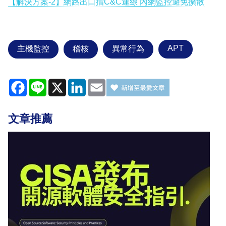
【解決方案-2】網路出口擋C&C連線 內網監控避免擴散
APT
主機監控
稽核
異常行為
Facebook
Line
X
LinkedIn
Email
文章推薦