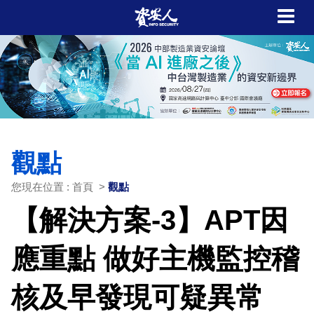
觀點
您現在位置 : 首頁 >
觀點
【解決方案-3】APT因
應重點 做好主機監控稽
核及早發現可疑異常