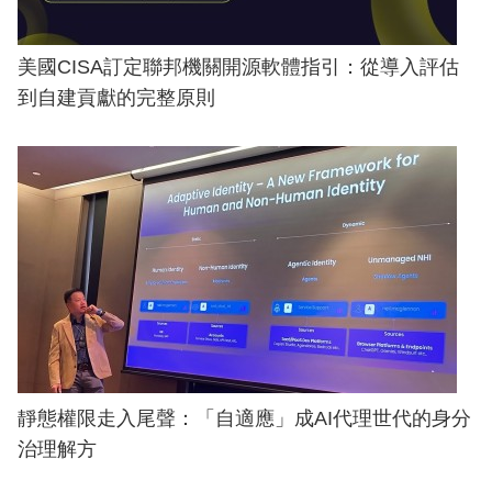
美國CISA訂定聯邦機關開源軟體指引：從導入評估
到自建貢獻的完整原則
靜態權限走入尾聲：「自適應」成AI代理世代的身分
治理解方