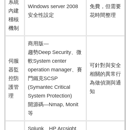
系統
Windows server 2008
免費，但需要
內建
安全性設定
花時間整理
稽核
機制
商用版—
趨勢Deep Security、微
伺服
軟System center
可針對與安全
器監
operation manager、賽
相關的異常行
控防
門鐵克SCSP
為做偵測與通
護管
(Symantec Critical
知
理
System Protection)
開源碼—Nmap, Monit
等
Splunk、HP Arcsight、