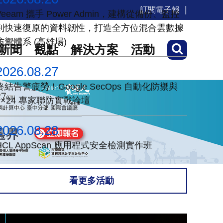
訂閱電子報
Veeam 攜手 Power Admin，建構從備份、監控
到快速復原的資料韌性，打造全方位混合雲數據
防禦體系 (高雄場)
新聞
觀點
解決方案
活動
2026.08.27
終結告警疲勞！Google SecOps 自動化防禦與
7×24 專家聯防實戰論壇
2026.08.28
HCL AppScan 應用程式安全檢測實作班
看更多活動