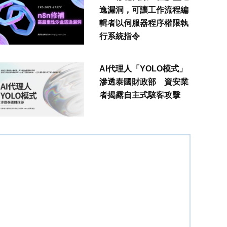
逸漏洞，可讓工作流程編
輯者以伺服器程序權限執
行系統指令
AI代理人「YOLO模式」
滲透泰國財政部 資安業
者揭露自主式駭客攻擊