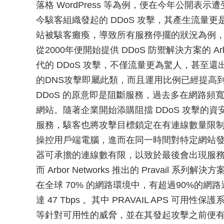
落格 WordPress 等為例，便在今年公開表示
今駭客組織發起的 DDoS 攻擊，其產生流量更是20
站被駭客癱瘓，導致所有服務停擺的狀況為例，便是
從2000年便開始提供 DDoS 防禦解決方案的 Ar
代的 DDoS 攻擊，不僅流量更為驚人，甚至
的DNS攻擊即屬此類，而且運用比例已經提高
DDoS 的原意即是阻斷服務，過去多在網路頻寬
網站。隨著企業開始添購阻擋 DDoS 攻擊的
服務，駭客也將攻擊目標鎖定在有連線數量限
操控用戶端電腦，進而在同一時間對特定網站
器可承擔的連線數有限，以致於最後會出現服
而 Arbor Networks 推出的 Pravail 
在全球 70% 的網路環境中，有超過90%的
達 47 Tbps 。其中 PRAVAIL APS 可
等針對可用性的威脅，並在其發起攻擊之前便