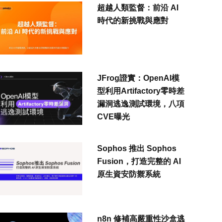
超越人類監督：前沿 AI
時代的新挑戰與應對
JFrog證實：OpenAI模
型利用Artifactory零時差
漏洞逃逸測試環境，八項
CVE曝光
Sophos 推出 Sophos
Fusion，打造完整的 AI
原生資安防禦系統
n8n 修補高嚴重性沙盒逃