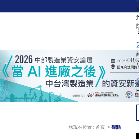
您現在位置 : 首頁 >
觀點