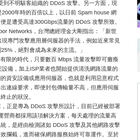
遭受到不明駭客組織的 DDoS 攻擊。另一方面，現
00年時的百倍以上，以日前 Spam house 網
遭受高達300Gbps流量的 DDoS 攻擊所致。
bor Networks，台灣總經理金大剛指出：「新世
還出現專門攻擊應用層伺服器的手法，例如近來常見
到25%，絕對會成為未來的主流。」
有限的時代，只要數百 Mbps 流量攻擊即可癱瘓
資安設備，加上ISP業者也開始提供清洗網路流量的
制的資安設備或應用伺服器，也就是利用惡意程式
發出連線要求，即便封包傳輸量不高，但應用伺服
務終止的狀況。
系列解決方案，正是專為 DDoS 攻擊所設計，目前已經被部署
網路運營商都採用該項解決方案，每天處理的流量高
用性保護系統，是經由檢測諸如 DDoS 攻擊及其他網路攻擊
有效攔截，進而確保網路服務始終可靠運作。至於