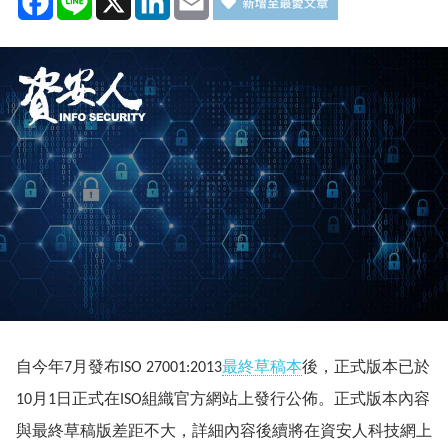
自今年
月發布
最終草稿本
後，正式版本已於
7
ISO 27001:2013
月
日正式在
組織官方網站上發行公佈。正式版本內容
10
1
ISO
與最終草稿版差距不大，詳細內容後續將在資安人科技網上