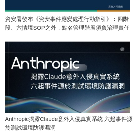
資安署發布《資安事件應變處理行動指引》：四階
段、六情境SOP之外，點名管理階層須負治理責任
Anthropic揭露Claude意外入侵真實系統 六起事件源
於測試環境防護漏洞