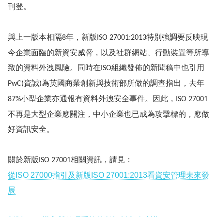
刊登。
與上一版本相隔
年，新版
特別強調要反映現
8
ISO 27001:2013
今企業面臨的新資安威脅，以及社群網站、行動裝置等所導
致的資料外洩風險。同時在
組織發佈的新聞稿中也引用
ISO
資誠
為英國商業創新與技術部所做的調查指出，去年
PwC(
)
小型企業亦通報有資料外洩安全事件。因此，
87%
ISO 27001
不再是大型企業應關注，中小企業也已成為攻擊標的，應做
好資訊安全。
關於新版
相關資訊，請見：
ISO 27001
從ISO 27000指引及新版ISO 27001:2013看資安管理未來發
展