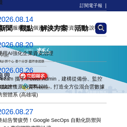
踐
訂閱電子報
2026.08.14
新聞
觀點
解決方案
活動
【資訊服務業】個資法遵實務暨資訊安全說明會
2026.08.20
運用AI強化企業資安治理
2026.08.26
Veeam 攜手 Power Admin，建構從備份、監控
到快速復原的資料韌性，打造全方位混合雲數據
防禦體系 (高雄場)
2026.08.27
終結告警疲勞！Google SecOps 自動化防禦與