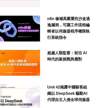
n8n 修補高嚴重性沙盒逃
逸漏洞，可讓工作流程編
輯者以伺服器程序權限執
行系統指令
超越人類監督：前沿 AI
時代的新挑戰與應對
Unit 42揭露中國駭客組
織以 DeepSeek 驅動AI
代理自主入侵全球伺服器