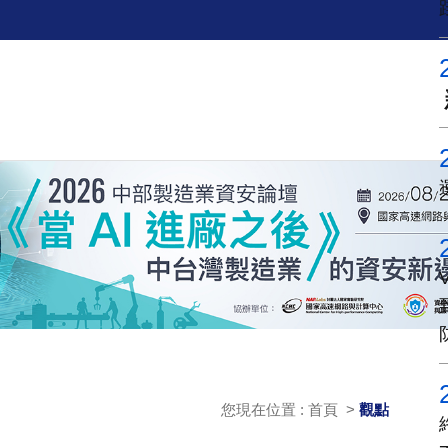
您現在位置 : 首頁 >
觀點