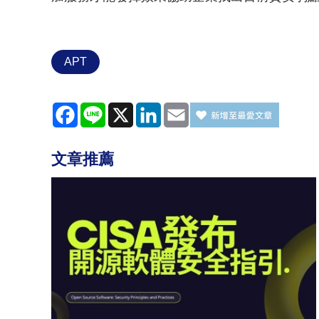
APT
Facebook
Line
X
LinkedIn
Email
文章推薦