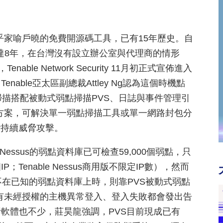
幾乎家喻戶曉的免費開源碼工具，已有15年歷史。自
今也已達8年，在台灣沒有設立辦公室與代理商的情形
le Network Security 11月初正式宣佈進入
ble亞太區副總裁Attley Ng認為這個時機點
式弱點掃描搭配被動式弱點掃描PVS、日誌與事件管理引
nter解決方案，可解決單一弱點掃描工具或單一網路封包分
階持續威脅攻擊。
Nessus的弱點資料庫已可檢查59,000個弱點，只
P；Tenable Nessus商用版不限定IP數），然而
，不在已知的弱點資料庫上時，則靠PVS被動式弱點
括有未經授權的主機異常登入、登入失敗都會發出告
軟體也不少，莊昊龍強調，PVS目前現成已有