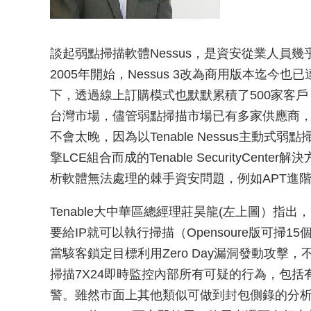
談起弱點掃描軟體Nessus，是資安從業人員
2005年開始，Nessus 3改為商用版本迄
下，透過線上訂購模式也默默累積了500家客戶，Tenab
台灣市場，儘管弱點掃描市場已有多家供應商，Tena
不會太晚，因為以Tenable Nessus主動
擎LCE組合而成的Tenable SecurityCe
析軟體無法處理的棘手資安問題，例如APT進
Tenable大中華區總經理莊昊龍(左上圖）指出，
要給IP就可以執行掃描（Opensoure版可掃15個I
當駭客鎖定目標利用Zero Day漏洞發動攻擊
掃描7X24即時監控內部所有可疑的行為，包
警。雖然市面上其他類似可做到封包側錄的分析