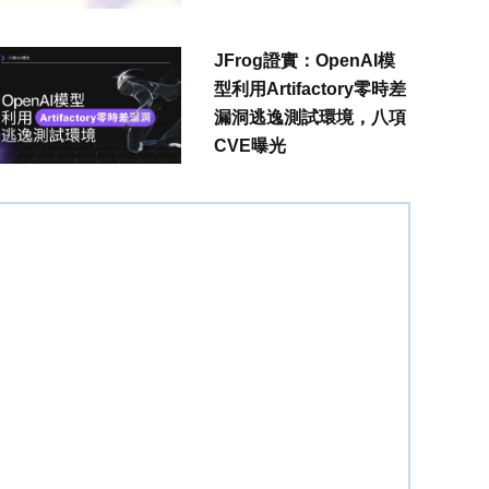
JFrog證實：OpenAI模
型利用Artifactory零時差
漏洞逃逸測試環境，八項
CVE曝光