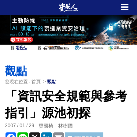
觀點
您現在位置 : 首頁 >
觀點
「資訊安全規範與參考
指引」源池初探
2007 / 01 / 29
樊國楨 林樹國
Facebook
Line
X
LinkedIn
Email