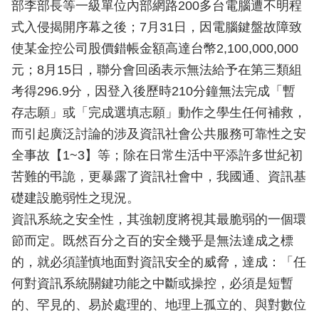
部李部長等一級單位內部網路200多台電腦遭不明程
式入侵揭開序幕之後；7月31日，因電腦鍵盤故障致
使某金控公司股價錯帳金額高達台幣2,100,000,000
元；8月15日，聯分會回函表示無法給予在第三類組
考得296.9分，因登入後歷時210分鐘無法完成「暫
存志願」或「完成選填志願」動作之學生任何補救，
而引起廣泛討論的涉及資訊社會公共服務可靠性之安
全事故【1~3】等；除在日常生活中平添許多世紀初
苦難的弔詭，更暴露了資訊社會中，我國通、資訊基
礎建設脆弱性之現況。
資訊系統之安全性，其強韌度將視其最脆弱的一個環
節而定。既然百分之百的安全幾乎是無法達成之標
的，就必須謹慎地面對資訊安全的威脅，達成：「任
何對資訊系統關鍵功能之中斷或操控，必須是短暫
的、罕見的、易於處理的、地理上孤立的、與對數位