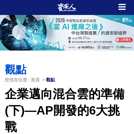
觀點
您現在位置 : 首頁 >
觀點
企業邁向混合雲的準備
(下)—AP開發的6大挑
戰