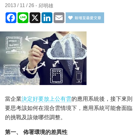
2013 / 11 / 26
邱明雄
Facebook
Line
X
LinkedIn
Email
當企業
決定好要放上公有雲
的應用系統後，接下來則
要思考該如何在混合雲情境下，應用系統可能會面臨
的挑戰及該做哪些調整。
第一、 佈署環境的差異性