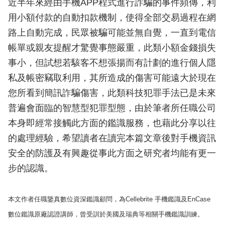
近半年來經由手機APP程式進行詐騙的事件頻傳，利
用小額付款的自動扣款機制，使得全部交易過程在網
路上自動完成，民眾被騙可能並無自覺，一直到電信
帳單或親友提醒才驚覺事態嚴重，此類小額金錢損失
事小，但試想若駭客不想張揚而有計劃的進行個人隱
私及帳密竊取利用，其所造成的傷害可能遠大於現在
您所看到簡訊詐騙傷害，此類科技犯罪手法已是未來
普遍會面臨的智慧型犯罪型態，由於筆者所任職公司
本身即經常接觸此方面的鑑識服務，也藉此分享以往
的處理經驗，希望讀者在讀完本篇文章後對手機資訊
安全的防護及有興趣從事此方面之研究者均能有更一
步的認識。
本文作者任職鑒真數位資深鑑識顧問，為Cellebrite 手機鑑識及EnCase
數位鑑識原廠認證講師，曾受訓於美國及瑞典等相關手機鑑識訓練。