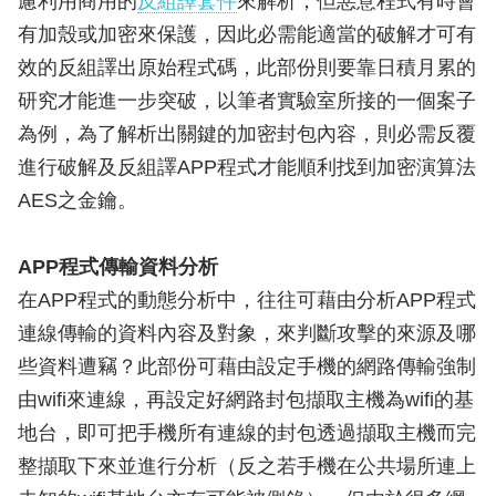
慮利用商用的
反組譯套件
來解析，但惡意程式有時會
有加殼或加密來保護，因此必需能適當的破解才可有
效的反組譯出原始程式碼，此部份則要靠日積月累的
研究才能進一步突破，以筆者實驗室所接的一個案子
為例，為了解析出關鍵的加密封包內容，則必需反覆
進行破解及反組譯APP程式才能順利找到加密演算法
AES之金鑰。
APP程式傳輸資料分析
在APP程式的動態分析中，往往可藉由分析APP程式
連線傳輸的資料內容及對象，來判斷攻擊的來源及哪
些資料遭竊？此部份可藉由設定手機的網路傳輸強制
由wifi來連線，再設定好網路封包擷取主機為wifi的基
地台，即可把手機所有連線的封包透過擷取主機而完
整擷取下來並進行分析（反之若手機在公共場所連上