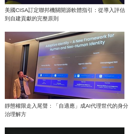
美國CISA訂定聯邦機關開源軟體指引：從導入評估
到自建貢獻的完整原則
靜態權限走入尾聲：「自適應」成AI代理世代的身分
治理解方