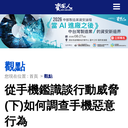
觀點
您現在位置 : 首頁 >
觀點
從手機鑑識談行動威脅
(下)如何調查手機惡意
行為