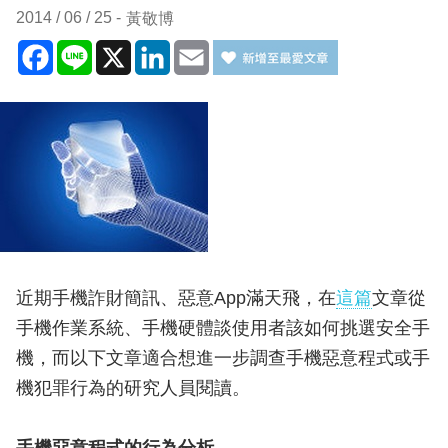
2014 / 06 / 25
黃敬博
Facebook
Line
X
LinkedIn
Email
近期手機詐財簡訊、惡意App滿天飛，在
這篇
文章從
手機作業系統、手機硬體談使用者該如何挑選安全手
機，而以下文章適合想進一步調查手機惡意程式或手
機犯罪行為的研究人員閱讀。