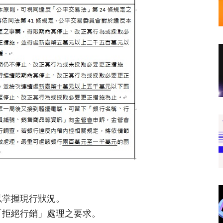
：
以掌握現行狀況。
「拒絕行銷」處理之要求。