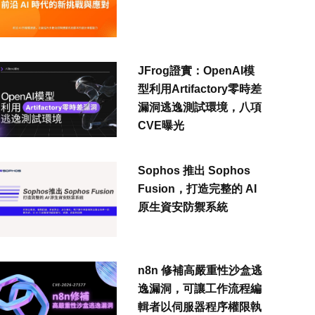
JFrog證實：OpenAI模
型利用Artifactory零時差
漏洞逃逸測試環境，八項
CVE曝光
Sophos 推出 Sophos
Fusion，打造完整的 AI
原生資安防禦系統
n8n 修補高嚴重性沙盒逃
逸漏洞，可讓工作流程編
輯者以伺服器程序權限執