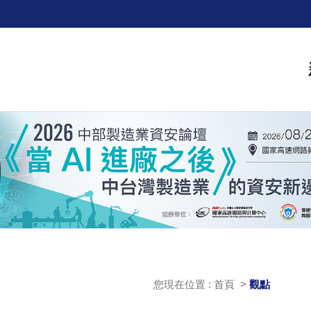
您現在位置 : 首頁 >
觀點