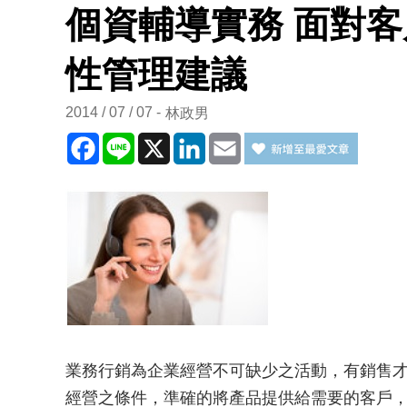
個資輔導實務 面對
性管理建議
2014 / 07 / 07
林政男
Facebook
Line
X
LinkedIn
Email
業務行銷為企業經營不可缺少之活動，有銷售
經營之條件，準確的將產品提供給需要的客戶