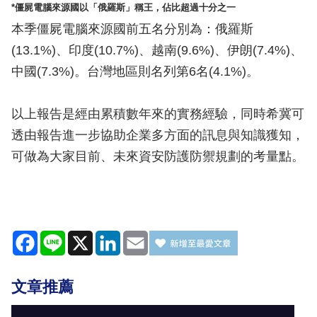
*僵屍電腦來源國以「俄羅斯」稱王，佔比超過十分之一
本季僵屍電腦來源國前五名分別為：俄羅斯
(13.1%)、印度(10.7%)、越南(9.6%)、伊朗(7.4%)、
中國(7.3%)。台灣地區則名列第6名(4.1%)。
以上報告是經由累積數年來的實務經驗，同時希冀可
透由報告進一步協助企業多方面的訊息與知識獲知，
可做為大家目前、未來資安防護防禦規劃的考量點。
Facebook
Line
X
LinkedIn
Email
文章推薦