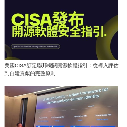
美國CISA訂定聯邦機關開源軟體指引：從導入評估
到自建貢獻的完整原則