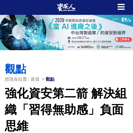
觀點
您現在位置 : 首頁 >
觀點
強化資安第二箭 解決組
織「習得無助感」負面
思維