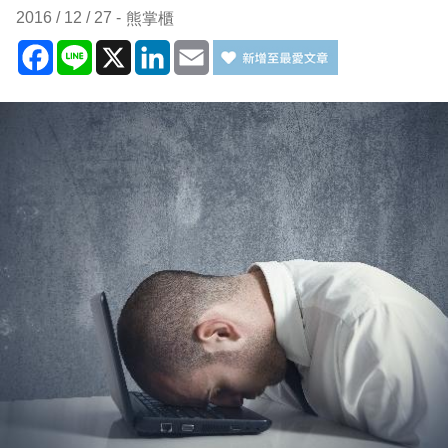
2016 / 12 / 27
熊掌櫃
Facebook
Line
X
LinkedIn
Email