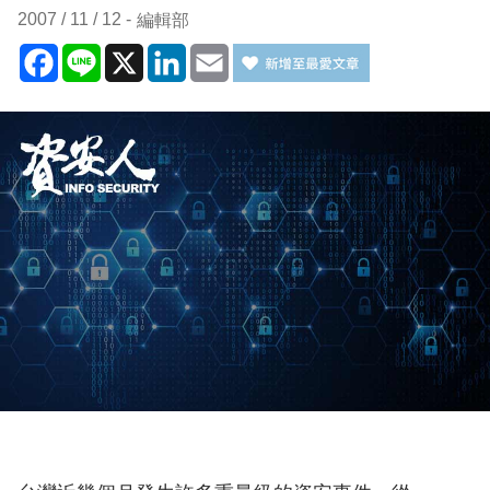
2007 / 11 / 12
編輯部
Facebook
Line
X
LinkedIn
Email