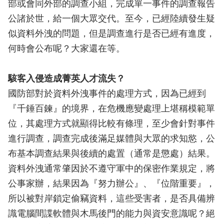
部或會同外部的調查小組，完成單一事件的調查報告
公諸於世，給一個大眾交代。至今，已經陸續發生疑
似資料外洩的問題，但是調查進行是否已經有進度，
何時會公布呢？大家還在等。
駭客入侵造成菁英人才流失？
國防部對於資料外洩事件的處理方式，因為已經到
『千錘百鍊』的境界，在危機應變處理上堪稱模範單
位，其處理方式就顯得比較有條理，至少會針對事件
進行調查，調查完成後滿足媒體與大眾的求知慾，公
布基本調查結果與後續的處置（通常是懲處）結果。
資料外洩通常肇因於不遵守軍中的保密作業規定，將
公事家辦，結果因為『努力辦公』、『位階重要』，
所以被對岸鎖定偷竊資料，這些受害者，是否具備辨
識電腦間諜軟體與木馬後門的能力與資安意識呢？絕