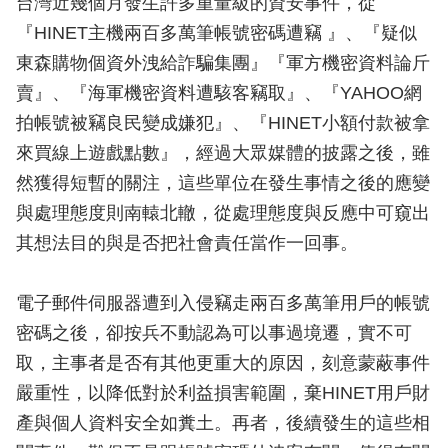
台灣近幾個月發生許多重量級的資安事件，從
『HINET主機兩百多萬筆帳號密碼遭竊 』、『疑似
東森購物個資外洩給詐騙集團』『軍方機密資料論斤
賣』、『海軍機密資料遭駭客竊取』、『YAHOO網
拍帳號被竊良民變成嫌犯』、『HINET小額付款被拿
來買線上遊戲點數』，經過大眾媒體的披露之後，雖
然獲得短暫的關注，這些單位在發生事情之後的應變
與處理態度則南轅北轍，從處理態度與反應中可窺出
其想法目的與是否把社會責任當作一回事。
電子郵件伺服器遭到入侵竊走兩百多萬筆用戶的帳號
密碼之後，卻按兵不動認為可以事過境遷，實不可
取，主事者是否有其他更重大的原因，刻意蒙蔽事件
嚴重性，以降低對於利益損害範圍，棄HINET用戶財
產與個人資料安全如糞土。再者，後續發生的這些相