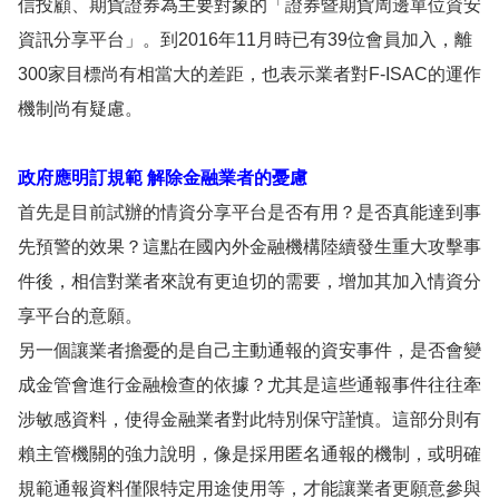
信投顧、期貨證券為主要對象的「證券暨期貨周邊單位資安
資訊分享平台」。到2016年11月時已有39位會員加入，離
300家目標尚有相當大的差距，也表示業者對F-ISAC的運作
機制尚有疑慮。
政府應明訂規範 解除金融業者的憂慮
首先是目前試辦的情資分享平台是否有用？是否真能達到事
先預警的效果？這點在國內外金融機構陸續發生重大攻擊事
件後，相信對業者來說有更迫切的需要，增加其加入情資分
享平台的意願。
另一個讓業者擔憂的是自己主動通報的資安事件，是否會變
成金管會進行金融檢查的依據？尤其是這些通報事件往往牽
涉敏感資料，使得金融業者對此特別保守謹慎。這部分則有
賴主管機關的強力說明，像是採用匿名通報的機制，或明確
規範通報資料僅限特定用途使用等，才能讓業者更願意參與