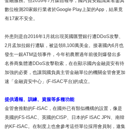
金融服務。但2016年7月媒體報導，國內資安鑑識業者鑒真
數位檢測20家銀行業者於Google Play上架的App，結果竟
有17家不安全。
外患則是自2016年1月就出現英國匯豐銀行遭DDoS攻擊、
2月孟加拉銀行遭駭，被盜領8,100萬美金。接著國內6月也
發生一銀ATM盜領事件，今年初農曆過年前後則爆發出多
名券商集體遭DDoS攻擊勒索，在在顯示國內金融資安有待
加強的必要，也讓我國負責主管金融單位的機關金管會更加
速「金融資安中心」(F-ISAC平台)的成立。
提供通報、訓練、資服等多種功能
金管會推動的F-ISAC，在國外已有類似機構的設置，像是
美國的FS-ISAC、英國的CISP、日本的F ISAC JPN、南韓
的KF-ISAC。在制度上也會參考這些單位採用會員制，邀集