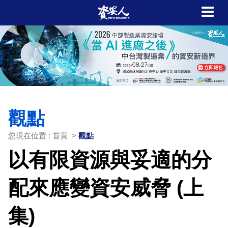
觀點
您現在位置 : 首頁 >
觀點
以有限資源與妥適的分
配來應變資安威脅 (上
集)